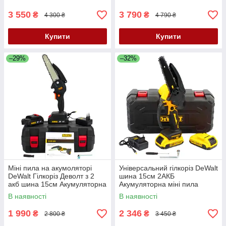
Husqvarna
3 550
3 790
₴
₴
4 300 ₴
4 790 ₴
Купити
Купити
–29%
–32%
Міні пила на акумоляторі
Універсальний гілкоріз DeWalt
DeWalt Гілкоріз Деволт з 2
шина 15см 2АКБ
акб шина 15см Акумуляторна
Акумуляторна міні пила
міні пила 24V 5AH
Девольт 24V 5AH Зручна міні
В наявності
В наявності
пила
1 990
2 346
₴
₴
2 800 ₴
3 450 ₴