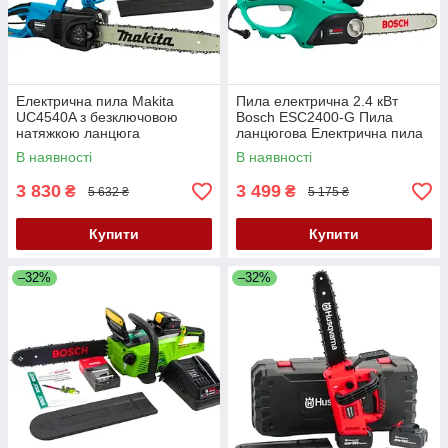
Електрична пила Makita
Пила електрична 2.4 кВт
UC4540A з безключовою
Bosch ESC2400-G Пила
натяжкою ланцюга
ланцюгова Електрична пила
Електропила 2.2 кВт Пилка
Bosch шина 40 см
В наявності
В наявності
шина 40 см
3 830
3 499
₴
₴
5 632 ₴
5 175 ₴
Купити
Купити
–32%
–32%