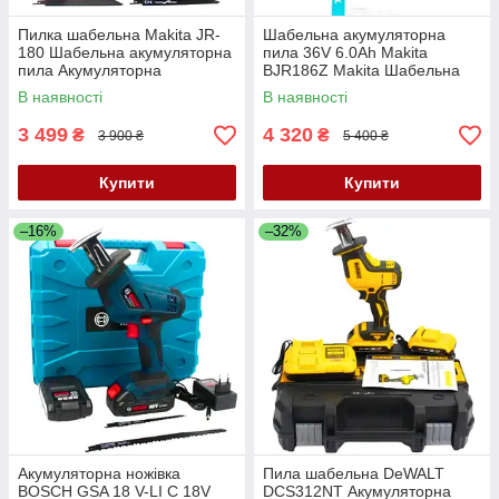
Пилка шабельна Makita JR-
Шабельна акумуляторна
180 Шабельна акумуляторна
пила 36V 6.0Ah Makita
пила Акумуляторна
BJR186Z Makita Шабельна
шабельна пилка макіта 18V
пила makita Пила makita
В наявності
В наявності
4.0Ah
Пила шабельна
3 499
4 320
₴
₴
3 900 ₴
5 400 ₴
Купити
Купити
–16%
–32%
Акумуляторна ножівка
Пила шабельна DeWALT
BOSCH GSA 18 V-LI C 18V
DCS312NT Акумуляторна