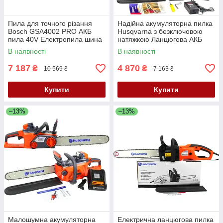
Пила для точного різання
Надійна акумуляторна пилка
Bosch GSA4002 PRO АКБ
Husqvarna з безключовою
пила 40V Електропила шина
натяжкою Ланцюгова АКБ
35 см Акумуляторна
пила Пила акумуляторна 36V
В наявності
В наявності
ланцюгова пила Bosch
6 Ah
7 187
4 870
₴
₴
10 569 ₴
7 163 ₴
Купити
Купити
–13%
–13%
Малошумна акумуляторна
Електрична ланцюгова пилка