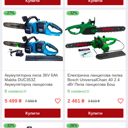
Купити
Купити
–27%
–32%
Акумуляторна пила 36V 6Ah
Електрична ланцюгова пилка
Makita DUC353Z
Bosch UniversalChain 40 2.4
Акумуляторна ланцюгова
кВт Пила ланцюгова Бош
пила Електропила Макіта
шина 35 см Ергономічна
В наявності
В наявності
АКБ пила шина 40см
пила
5 499
2 461
₴
₴
7 500 ₴
3 619 ₴
Купити
Купити
–32%
–26%