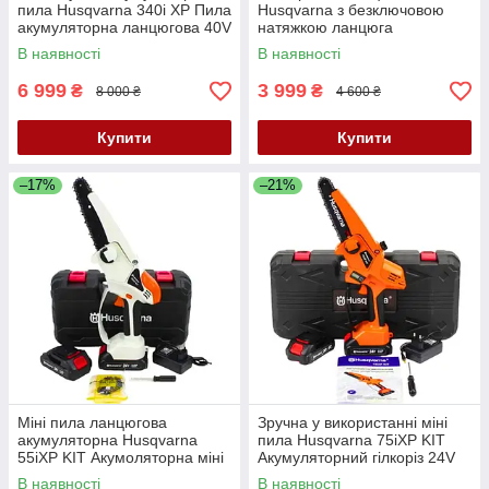
пила Husqvarna 340i XP Пила
Husqvarna з безключовою
акумуляторна ланцюгова 40V
натяжкою ланцюга
Пила Хускварна шина 40 см
Електропилка 2.2 кВт Пила
В наявності
В наявності
ланцюгова шина 40 см
6 999
3 999
₴
₴
8 000 ₴
4 600 ₴
Купити
Купити
–17%
–21%
Міні пила ланцюгова
Зручна у використанні міні
акумуляторна Husqvarna
пила Husqvarna 75iXP KIT
55iXP KIT Акумоляторна міні
Акумуляторний гілкоріз 24V
пила 24V 5Ah Гілкоріз
5Аh Акумуляторна мініпила
В наявності
В наявності