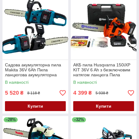
Садова акумуляторна пила
АКБ пила Husqvarna 150iXP
Makita 36V 6Ah Пила
KIT 36V 6 Ah з безключовим
ланцюгова акумуляторна
натягом ланцюга Пила
Makita DUC355Z АКБ пила
акумуляторна ланцюгова
В наявності
В наявності
Макіта
Husqvarna
5 520
4 399
₴
₴
8 118 ₴
5 938 ₴
Купити
Купити
–28%
–32%