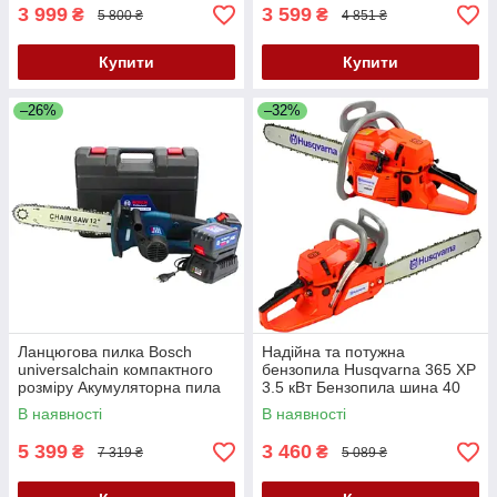
3 999
3 599
₴
₴
5 800 ₴
4 851 ₴
Купити
Купити
–26%
–32%
Ланцюгова пилка Bosch
Надійна та потужна
universalchain компактного
бензопила Husqvarna 365 XP
розміру Акумуляторна пила
3.5 кВт Бензопила шина 40
36 V 6.0 Ah Потужна Акб
см Ланцюгова пила
В наявності
В наявності
пилка bosch
Хускварна
5 399
3 460
₴
₴
7 319 ₴
5 089 ₴