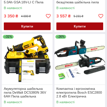
5.0Ah GSA 18V-LI C Пила
безщіткова шабельна пила
Bosch GSA Акумуляторна
DeWALT АКБ шабельна пила
В наявності
В наявності
шабельна пила
24V 4AH
3 350
3 557
₴
₴
4 000 ₴
5 231 ₴
Купити
Купити
–31%
–26%
Акумуляторна шабельна
Компактна і ергономічна
пила DeWalt DCS380N 36V
електропила Bosch ESC2800
6AH Пила шабельна
2.8 кВт Електрична
акумуляторна DeWALT АКБ
ланцюгова пила Бош шина
В наявності
В наявності
ножівка Девольт
40 см