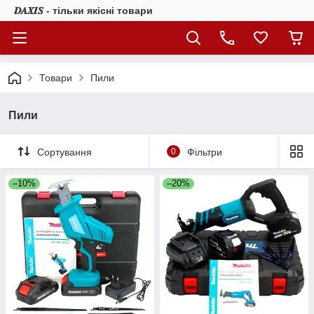
𝑫𝑨𝑿𝑰𝑺 - тільки якісні товари
Товари
Пили
Пили
Сортування
0
Фільтри
–10%
–20%