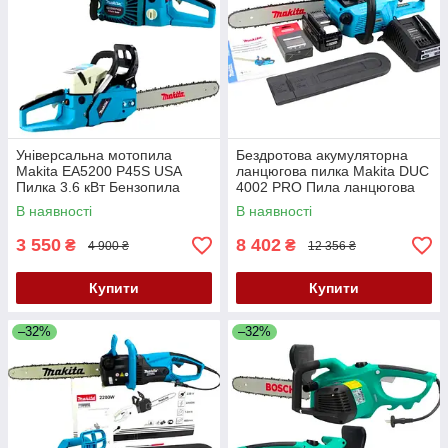
Універсальна мотопила
Бездротова акумуляторна
Makita EA5200 P45S USA
ланцюгова пилка Makita DUC
Пилка 3.6 кВт Бензопила
4002 PRO Пила ланцюгова
шина 45 см Ланцюгова пила
акумуляторна Makita 40V
В наявності
В наявності
Макіта
шина 35 см
3 550
8 402
₴
₴
4 900 ₴
12 356 ₴
Купити
Купити
–32%
–32%