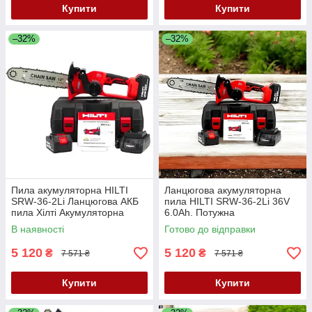
Купити
Купити
–32%
–32%
Пила акумуляторна HILTI
Ланцюгова акумуляторна
SRW-36-2Li Ланцюгова АКБ
пила HILTI SRW-36-2Li 36V
пила Хілті Акумуляторна
6.0Ah. Потужна
пила 36V 6.0Ah Потужна
акумуляторна пила Хілті з
В наявності
Готово до відправки
пила
шиною 30 см
5 120
5 120
₴
₴
7 571 ₴
7 571 ₴
Купити
Купити