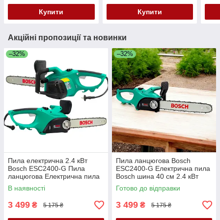
змащенням ланцюга
Купити
Купити
Акційні пропозиції та новинки
–32%
–32%
Пила електрична 2.4 кВт
Пила ланцюгова Bosch
Bosch ESC2400-G Пила
ESC2400-G Електрична пила
ланцюгова Електрична пила
Bosch шина 40 см 2.4 кВт
Bosch шина 40 см
Пила електрична
В наявності
Готово до відправки
3 499
3 499
₴
₴
5 175 ₴
5 175 ₴