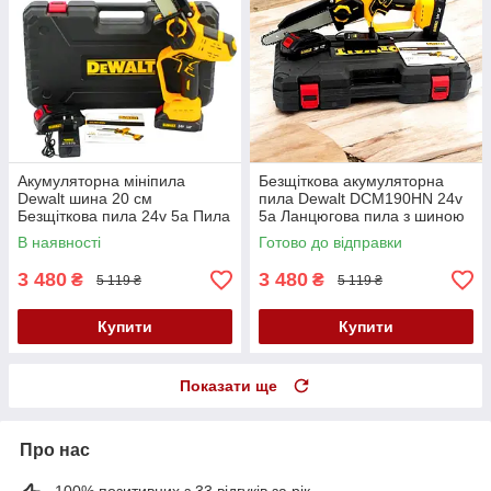
Акумуляторна мініпила
Безщіткова акумуляторна
Dewalt шина 20 см
пила Dewalt DCM190HN 24v
Безщіткова пила 24v 5а Пила
5а Ланцюгова пила з шиною
з автоматичним змащенням
20 см та автоматичним
В наявності
Готово до відправки
ланцюга
змащенням ланцюга
3 480
3 480
₴
₴
5 119 ₴
5 119 ₴
Купити
Купити
Показати ще
Про нас