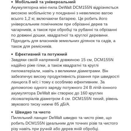
Мобільний та універсальний
Акумуляторна міні-пила DeWalt DCM155N відрізняється
високою мобільністю у поєднанні з невеликою вагою
всього 1,2 кг, включаючи батарею. Це робить його
універсальним помічником при обрізанні дерев та
чагарників, а також при обробці та рубанні та обрізанні
по довжині дошки, квадратної та круглої деревини.
Підходить для власників земельних ділянок та садів, а
також для ремісників.
Ефективний та потужний
Завдяки своїй напрямній довжиною 15 см, DCM155N
надійно ріже гілки, а також квадратні та круглі
пиломатеріали, навіть з великими діаметрами. Він
забезпечує високу продуктивність різання при швидкості
ланцюга 8 м/с і тому є особливо ефективним. За
допомогою одного заряду потужного 24 В літій-іонного
акумулятора DeWalt він створює до 160 круглих
лісоматеріалів діаметром 4 см. DCM155N тихий, рівень
звукового тиску нижче 85 дБ/А.
Швидко та чисто
Пиляльний ланцюг DeWalt швидко та чисто ріже, що
робить DCM155N ідеальним для точних різів та чистого
різу навіть при ручній або дерев яній обробці.