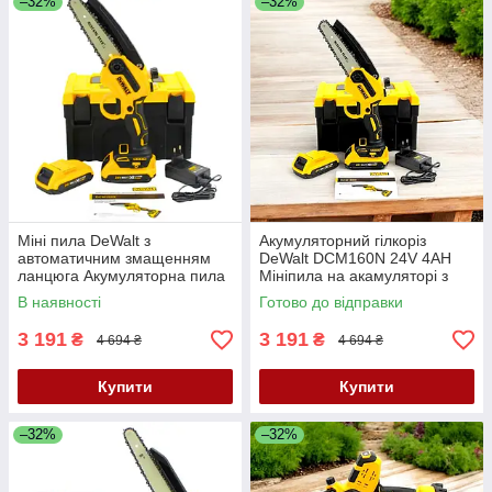
–32%
–32%
Міні пила DeWalt з
Акумуляторний гілкоріз
автоматичним змащенням
DeWalt DCM160N 24V 4AH
ланцюга Акумуляторна пила
Мініпила на акамуляторі з
24V 4AH Мініпила з шиною
автоматичним змащенням
В наявності
Готово до відправки
20 см
ланцюга шина 20 см
3 191
3 191
₴
₴
4 694 ₴
4 694 ₴
Купити
Купити
–32%
–32%