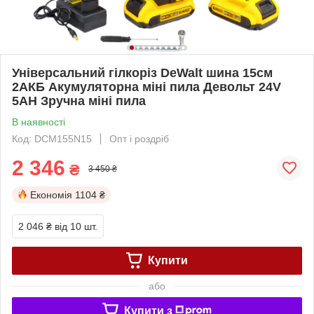
Універсальний гілкоріз DeWalt шина 15см
2АКБ Акумуляторна міні пила Девольт 24V
5AH Зручна міні пила
В наявності
Код: DCM155N15
Опт і роздріб
2 346
₴
3 450 ₴
Економія
1104 ₴
2 046 ₴
від 10 шт.
Купити
або
Купити з