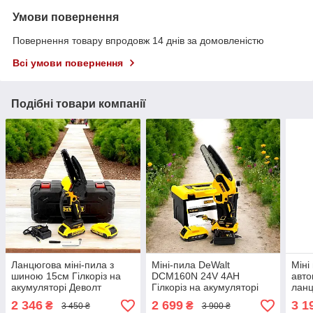
Умови повернення
Повернення товару впродовж 14 днів за домовленістю
Всі умови повернення
Подібні товари компанії
Ланцюгова міні-пила з
Міні-пила DeWalt
Міні
шиною 15см Гілкоріз на
DCM160N 24V 4AH
авт
акумуляторі Деволт
Гілкоріз на акумуляторі
ланц
Акумуляторна мініпила
Деволт шина 15 см
пила
2 346
2 699
3 1
₴
₴
3 450 ₴
3 900 ₴
DeWalt DCM155N 24V 5AH
Мініпила з автоматичним
шин