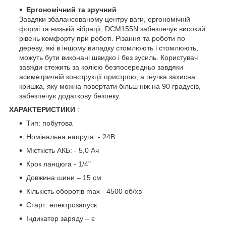
Ергономічний та зручний
Завдяки збалансованому центру ваги, ергономічній
формі та низькій вібрації, DCM155N забезпечує високий
рівень комфорту при роботі. Різання та роботи по
дереву, які в іншому випадку стомлюють і стомлюють,
можуть бути виконані швидко і без зусиль. Користувач
завжди стежить за колією безпосередньо завдяки
асиметричній конструкції пристрою, а гнучка захисна
кришка, яку можна повертати більш ніж на 90 градусів,
забезпечує додаткову безпеку.
ХАРАКТЕРИСТИКИ
:
Тип: побутова
Номінальна напруга: - 24В
Місткість АКБ: - 5,0 Ач
Крок ланцюга - 1/4"
Довжина шини – 15 см
Кількість оборотів max - 4500 об/хв
Старт: електрозапуск
Індикатор заряду – є