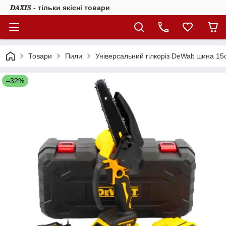
𝑫𝑨𝑿𝑰𝑺 - тільки якісні товари
Товари
Пили
Універсальний гілкоріз DeWalt шина 1
–32%