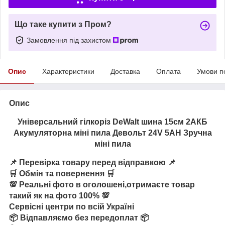
Що таке купити з Пром?
Замовлення під захистом
Опис
Характеристики
Доставка
Оплата
Умови п
Опис
Універсальний гілкоріз DeWalt шина 15см 2АКБ
Акумуляторна міні пила Девольт 24V 5AH Зручна
міні пила
📌 Перевірка товару перед відправкою 📌
🛒 Обмін та повернення 🛒
💯 Реальні фото в оголошені,отримаєте товар
такий як на фото 100% 💯
Сервісні центри по всій Україні
📦 Відпавляємо без передоплат 📦