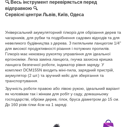
🔍 Весь інструмент перевіряється перед
відправкою 🔍
Сервісні центри Львів, Київ, Одеса
Універсальний акумуляторний гілкоріз для обрізання дерев та
чагарників, для рубки та подрібнення садових відходів та для
невеликого будівництва з дерева. З пиляльним ланцюгом 1/4"
для високої продуктивності різання і потужних пропилів.
Гілкоріз має нековзну рукоятку управління для ідеальної
ергономіки. Легка заміна ланцюга, гнучка захисна кришка
ланцюга безпечної роботи, індикатор рівня заряду. У
комплект DCM155N входить міні-пила, зарядний пристрій,
акумулятор (2 шт.) та зручний кейс для зберігання та
транспортування.
Зручність роботи правою або лівою рукою, ідеальний варіант
як чоловікам так і жінкам для робіт у саду, домашньому
господарстві, обрізки дерев, гілок, бруса діаметром до 15 см.
До 160 різів гілки 4см на 1 заряді.