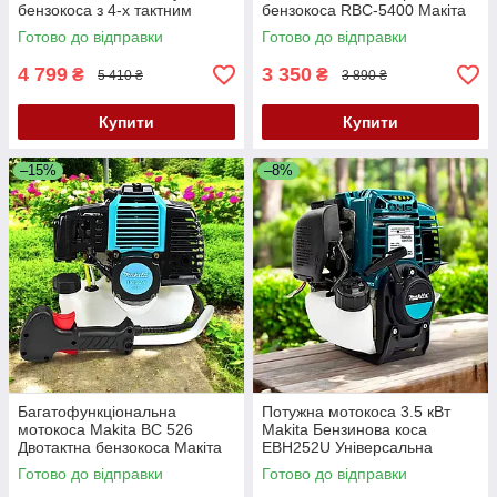
бензокоса з 4-х тактним
бензокоса RBC-5400 Макіта
двигуном Хонда Якісна
5.4кВт
Готово до відправки
Готово до відправки
мотокоса
4 799
3 350
₴
₴
5 410 ₴
3 890 ₴
Купити
Купити
–15%
–8%
Багатофункціональна
Потужна мотокоса 3.5 кВт
мотокоса Makita BC 526
Makita Бензинова коса
Двотактна бензокоса Макіта
EBH252U Універсальна
4.6 кВт Потужна бензинова
чотиритактна бензокоса
Готово до відправки
Готово до відправки
мотокоса
Макіта