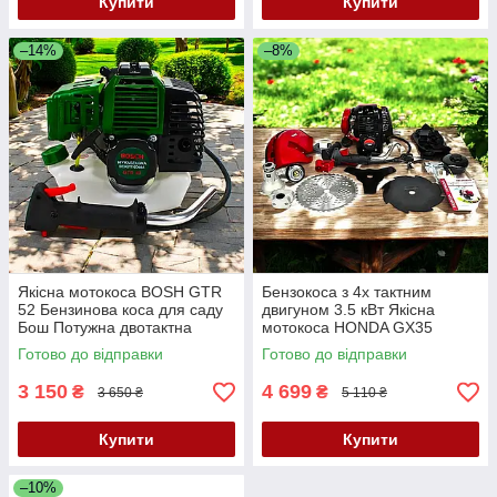
Купити
Купити
–14%
–8%
Якісна мотокоса BOSH GTR
Бензокоса з 4х тактним
52 Бензинова коса для саду
двигуном 3.5 кВт Якісна
Бош Потужна двотактна
мотокоса HONDA GX35
бензокоса 5.2 кВт, 7.0 л.с
Універсальна бензинова
Готово до відправки
Готово до відправки
мотокоса Хонда
3 150
4 699
₴
₴
3 650 ₴
5 110 ₴
Купити
Купити
–10%