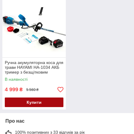
Ручна акумуляторна коса для
трави HAYAMI HA-1034 АКБ
тример з безщітковим
двигуном Легка косарка 128V
В наявності
4 999
₴
5 560 ₴
Купити
Про нас
100% позитивних з 33 відгуків за рік