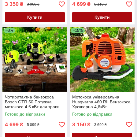
3 350
4 699
₴
₴
3 960 ₴
5 110 ₴
Купити
Купити
–8%
–15%
Чотиритактна бензокоса
Мотокоса універсальна
Bosch GTR 50 Потужна
Husqvarna 460 RII Бензокоса
мотокоса 4.6 кВт для трави
Хускварна 4,6кВт
Універсальна бензинова
Багатофункціональна
Готово до відправки
Готово до відправки
косарка Бош
бензинова коса
4 699
3 150
₴
₴
5 099 ₴
3 690 ₴