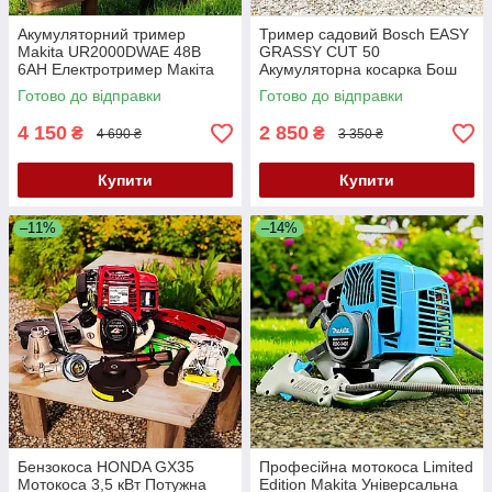
Акумуляторний тример
Тример садовий Bosch EASY
Makita UR2000DWAE 48В
GRASSY CUT 50
6AH Електротример Макіта
Акумуляторна косарка Бош
Тример для трави Садовий
36В 5АГ Газонокосарка-
Готово до відправки
Готово до відправки
тример
тример для трави
4 150
2 850
₴
₴
4 690 ₴
3 350 ₴
Купити
Купити
–11%
–14%
Бензокоса HONDA GX35
Професійна мотокоса Limited
Мотокоса 3,5 кВт Потужна
Edition Makita Універсальна