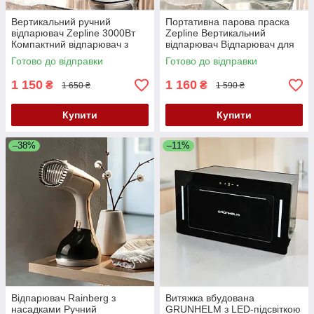
Вертикальний ручний
Портативна парова праска
відпарювач Zepline 3000Вт
Zepline Вертикальний
Компактний відпарювач з
відпарювач Відпарювач для
захистом від крапель К2
одягу 3000Вт К2
Готово до відправки
Готово до відправки
1 150
1 160
₴
₴
1 650 ₴
1 590 ₴
Купити
Купити
–38%
–11%
Відпарювач Rainberg з
Витяжка вбудована
насадками Ручний
GRUNHELM з LED-підсвіткою