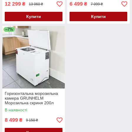
К2
12 299
6 499
₴
₴
13 060 ₴
7 099 ₴
Купити
Купити
–7%
Горизонтальна морозильна
камера GRUNHELM
Морозильна скриня 200л
Морозильник горизонтальний
В наявності
А+ 100Вт Морозильний ларь
К2
8 499
₴
9 150 ₴