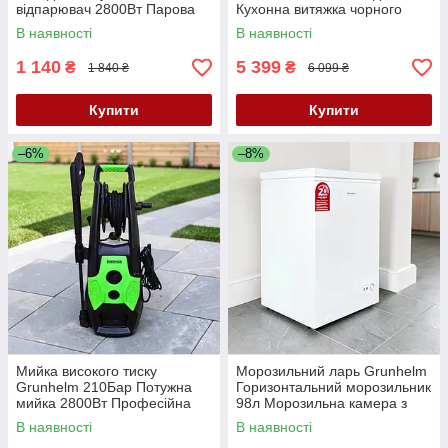
відпарювач 2800Вт Парова
Кухонна витяжка чорного
праска з LED-індикацією
кольору з управлінням
В наявності
В наявності
Вертикальний відпарювач
жестами Витяжка 190В 950
меблів К2
кв.м/год К2
1 140
5 399
₴
₴
1 840 ₴
6 099 ₴
Купити
Купити
–6%
–8%
Мийка високого тиску
Морозильний ларь Grunhelm
Grunhelm 210Бар Потужна
Горизонтальний морозильник
мийка 2800Вт Професійна
98л Морозильна камера з
мийка для машини 520л/год
верхніми дверями
В наявності
В наявності
Надійна мийка К2
Морозильна скриня-тумба А+