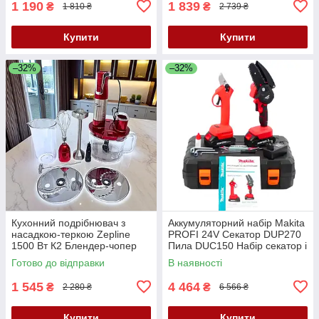
1 190
1 839
₴
₴
1 810 ₴
2 739 ₴
Купити
Купити
–32%
–32%
Кухонний подрібнювач з
Аккумуляторний набір Makita
насадкою-теркою Zepline
PROFI 24V Секатор DUP270
1500 Вт К2 Блендер-чопер
Пила DUC150 Набір секатор і
Ручний блендер з
пила Набір АКБ інструментів
Готово до відправки
В наявності
капучинатором
1 545
4 464
₴
₴
2 280 ₴
6 566 ₴
Купити
Купити