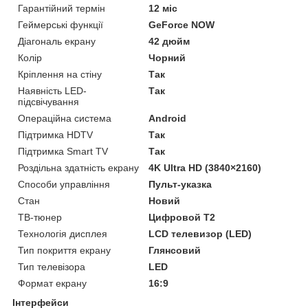
Гарантійний термін
12 міс
Геймерські функції
GeForce NOW
Діагональ екрану
42 дюйм
Колір
Чорний
Кріплення на стіну
Так
Наявність LED-
Так
підсвічування
Операційна система
Android
Підтримка HDTV
Так
Підтримка Smart TV
Так
Роздільна здатність екрану
4K Ultra HD (3840×2160)
Способи управління
Пульт-указка
Стан
Новий
ТВ-тюнер
Цифровой Т2
Технологія дисплея
LCD телевизор (LED)
Тип покриття екрану
Глянсовий
Тип телевізора
LED
Формат екрану
16:9
Інтерфейси