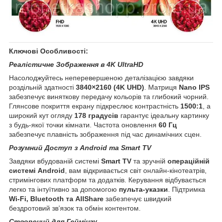
Ключові Особливості:
Реалістичне Зображення в 4K UltraHD
Насолоджуйтесь неперевершеною деталізацією завдяки
роздільній здатності
3840×2160 (4K UHD)
. Матриця
Nano IPS
забезпечує виняткову передачу кольорів та глибокий чорний.
Глянсове покриття екрану підкреслює контрастність
1500:1
, а
широкий кут огляду
178 градусів
гарантує ідеальну картинку
з будь-якої точки кімнати. Частота оновлення
60 Гц
забезпечує плавність зображення під час динамічних сцен.
Розумний Доступ з Android та Smart TV
Завдяки вбудованій системі
Smart TV
та зручній
операційній
системі Android
, вам відкривається світ онлайн-кінотеатрів,
стримінгових платформ та додатків. Керування відбувається
легко та інтуїтивно за допомогою
пульта-указки
. Підтримка
Wi-Fi, Bluetooth та AllShare
забезпечує швидкий
бездротовий зв’язок та обмін контентом.
Створений для Геймінгу