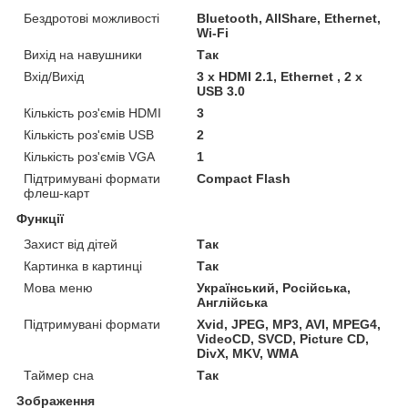
Бездротові можливості
Bluetooth, AllShare, Ethernet,
Wi-Fi
Вихід на навушники
Так
Вхід/Вихід
3 x HDMI 2.1, Ethernet , 2 x
USB 3.0
Кількість роз'ємів HDMI
3
Кількість роз'ємів USB
2
Кількість роз'ємів VGA
1
Підтримувані формати
Compact Flash
флеш-карт
Функції
Захист від дітей
Так
Картинка в картинці
Так
Мова меню
Український, Російська,
Англійська
Підтримувані формати
Xvid, JPEG, MP3, AVI, MPEG4,
VideoCD, SVCD, Picture CD,
DivX, MKV, WMA
Таймер сна
Так
Зображення