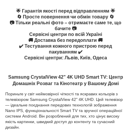
🌟 Гарантія якості перед відправленням 🌟
🔄 Просте повернення чи обмін товару 🔄
📷 Тільки реальні фото – отримаєте саме те, що
бачите 📷
Сервісні центри по всій Україні
🚚 Доставка без передоплати 🚚
✔️ Тестування кожного пристрою перед
пакуванням ✔️
Сервісні центри: Львів, Київ, Одеса
Samsung CrystalView 42" 4K UHD Smart TV: Центр
Домашніх Розваг та Кінотеатр у Вашому Домі
Пориньте у світ неймовірної чіткості та яскравих кольорів з
телевізором Samsung CrystalView 42" 4K UHD. Цей телевізор
— ідеальне поєднання передових технологій зображення
Nano IPS, функціональності Smart TV та зручної операційної
системи Android. Він розроблений для тих, хто цінує високу
якість картинки, швидкий доступ до контенту та сучасний
дизайн.