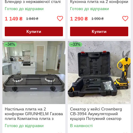
Блендер з нержавіючої сталі
Кухонна плита на 2 конфорки
Блендер-подрібнювач 3000W
Плита з емальованої сталі
Готово до відправки
Готово до відправки
К2
Настільна плита 4400W К2
1 149
1 290
₴
₴
1 849 ₴
1 990 ₴
Купити
Купити
–34%
–33%
Настільна плита на 2
Секатор у кейсі Crownberg
конфорки GRUNHELM Газова
CB-3994 Акумуляторний
плита Компактна плита з
кущоріз Потужний секатор
емальованої сталі Кухонна
64V 600W Надійний садовий
Готово до відправки
В наявності
плита на дві конфорки К2
секатор Бездротовий секатор
К2