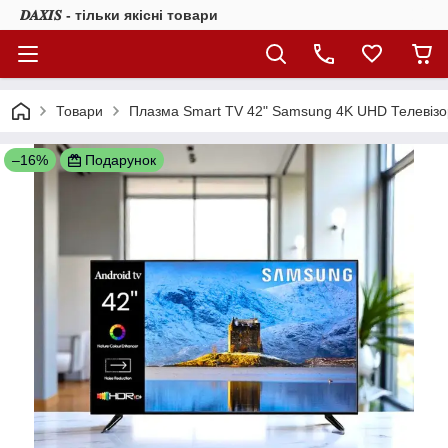
𝑫𝑨𝑿𝑰𝑺 - тільки якісні товари
Товари
Плазма Smart TV 42" Samsung 4K UHD Телевізор 
–16%
Подарунок