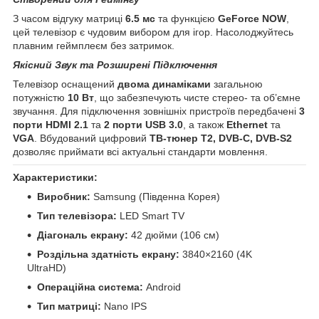
З часом відгуку матриці
6.5 мс
та функцією
GeForce NOW
,
цей телевізор є чудовим вибором для ігор. Насолоджуйтесь
плавним геймплеєм без затримок.
Якісний Звук та Розширені Підключення
Телевізор оснащений
двома динаміками
загальною
потужністю
10 Вт
, що забезпечують чисте стерео- та об’ємне
звучання. Для підключення зовнішніх пристроїв передбачені
3
порти HDMI 2.1
та
2 порти USB 3.0
, а також
Ethernet
та
VGA
. Вбудований цифровий
ТВ-тюнер Т2, DVB-C, DVB-S2
дозволяє приймати всі актуальні стандарти мовлення.
Характеристики:
Виробник:
Samsung (Південна Корея)
Тип телевізора:
LED Smart TV
Діагональ екрану:
42 дюйми (106 см)
Роздільна здатність екрану:
3840×2160 (4K
UltraHD)
Операційна система:
Android
Тип матриці:
Nano IPS