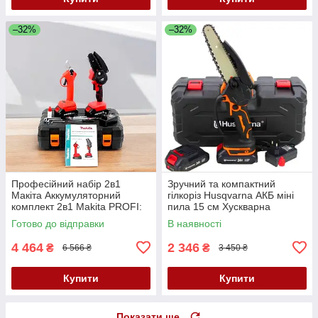
–32%
–32%
Професійний набір 2в1
Зручний та компактний
Макіта Аккумуляторний
гілкоріз Husqvarna АКБ міні
комплект 2в1 Makita PROFI:
пила 15 см Хускварна
Секатор DUP270 Мініпила
Акумуляторна пилка 24V
Готово до відправки
В наявності
DUC150
4 464
2 346
₴
₴
6 566 ₴
3 450 ₴
Купити
Купити
Показати ще