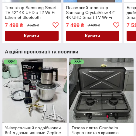
Телевізор Samsung Smart
Плазмовий телевізор
Безр
TV 42" 4K UHD з Т2 Wi-Fi
Samsung CrystalView 42"
дюй
Ethernet Bluetooth
4K UHD Smart TV Wi-Fi
Smar
Телевізор 42 дюйми
Bluetooth Ethernet
Теле
7 498
7 499
7 5
₴
₴
9 625 ₴
9 499 ₴
безрамковий Самсунг
Телевізор Самсунг 42
Ethe
дюйми з вбудованим Т2
Купити
Купити
Акційні пропозиції та новинки
–38%
–35%
Універсальний подрібнювач
Газова плита Grunhelm
6в1 з двома чашами Zepline
Чорна плита з кришкою