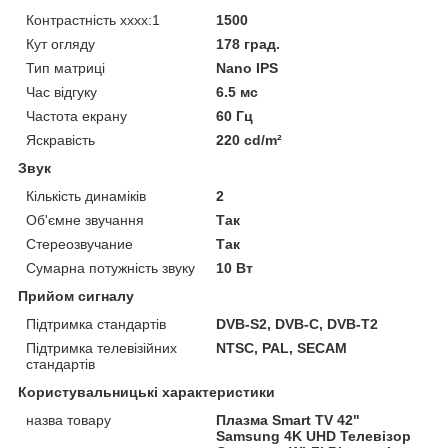
Контрастність хххх:1
1500
Кут огляду
178 град.
Тип матриці
Nano IPS
Час відгуку
6.5 мс
Частота екрану
60 Гц
Яскравість
220 cd/m²
Звук
Кількість динаміків
2
Об'ємне звучання
Так
Стереозвучание
Так
Сумарна потужність звуку
10 Вт
Прийом сигналу
Підтримка стандартів
DVB-S2, DVB-C, DVB-T2
Підтримка телевізійних
NTSC, PAL, SECAM
стандартів
Користувальницькі характеристики
назва товару
Плазма Smart TV 42"
Samsung 4K UHD Телевізор