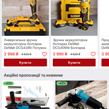
Універсальна зручна
Зручна акумуляторна
Прод
акумуляторна болгарка
болгарка DeWalt
акум
DeWalt DCG418N Потужна
DCG406Nt Болгарка
DeWa
АКБ болгарка Деволт 48V
акумуляторна 48V 6.0AH
АКБ 
3 998
3 990
3 9
₴
₴
4 610 ₴
4 520 ₴
6.0AH в кейсі
Кутова АКБ шліфмашина
плас
Купити
Купити
Акційні пропозиції та новинки
–43%
–43%