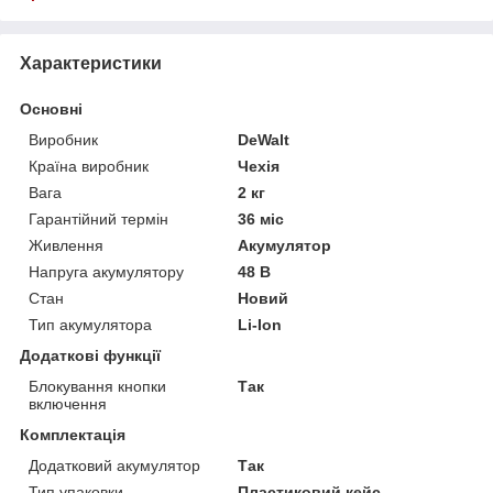
Характеристики
Основні
Виробник
DeWalt
Країна виробник
Чехія
Вага
2 кг
Гарантійний термін
36 міс
Живлення
Акумулятор
Напруга акумулятору
48 В
Стан
Новий
Тип акумулятора
Li-Ion
Додаткові функції
Блокування кнопки
Так
включення
Комплектація
Додатковий акумулятор
Так
Тип упаковки
Пластиковий кейс