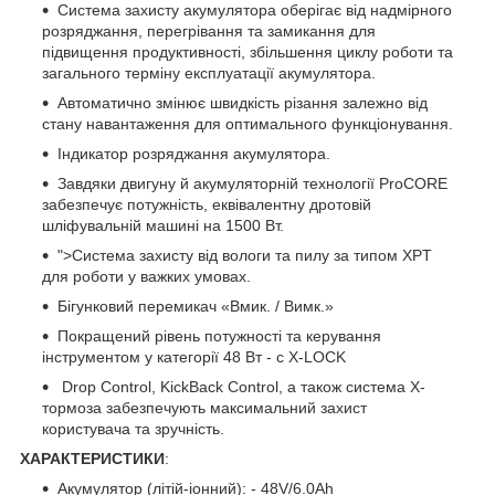
Система захисту акумулятора оберігає від надмірного
розряджання, перегрівання та замикання для
підвищення продуктивності, збільшення циклу роботи та
загального терміну експлуатації акумулятора.
Автоматично змінює швидкість різання залежно від
стану навантаження для оптимального функціонування.
Індикатор розряджання акумулятора.
Завдяки двигуну й акумуляторній технології ProCORE
забезпечує потужність, еквівалентну дротовій
шліфувальній машині на 1500 Вт.
">Система захисту від вологи та пилу за типом XPT
для роботи у важких умовах.
Бігунковий перемикач «Вмик. / Вимк.»
Покращений рівень потужності та керування
інструментом у категорії 48 Вт - с X-LOCK
Drop Control, KickBack Control, а також система X-
тормоза забезпечують максимальний захист
користувача та зручність.
ХАРАКТЕРИСТИКИ
:
Акумулятор (літій-іонний): - 48V/6.0Ah