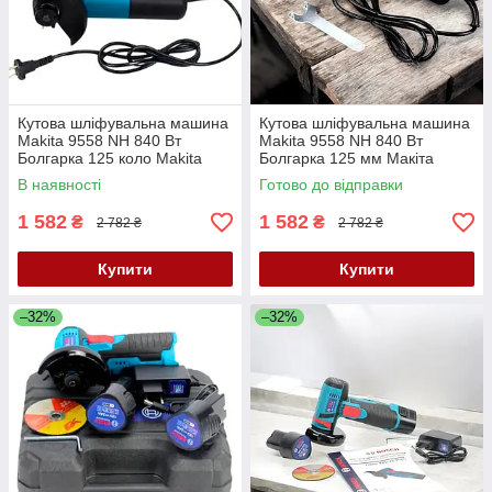
Кутова шліфувальна машина
Кутова шліфувальна машина
Makita 9558 NH 840 Вт
Makita 9558 NH 840 Вт
Болгарка 125 коло Makita
Болгарка 125 мм Макіта
Ремонтна болгарка
Шліфмашина кутова
В наявності
Готово до відправки
1 582
1 582
₴
₴
2 782 ₴
2 782 ₴
Купити
Купити
–32%
–32%