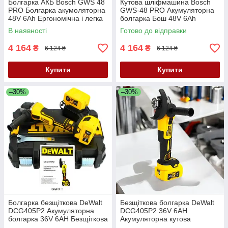
Болгарка АКБ Bosch GWS 48
Кутова шліфмашина Bosch
PRO Болгарка акумоляторна
GWS-48 PRO Акумуляторна
48V 6Ah Ергономічна і легка
болгарка Бош 48V 6Ah
акумуляторна болгарка
Безщіткова болгарка
В наявності
Готово до відправки
4 164
4 164
₴
₴
6 124 ₴
6 124 ₴
Купити
Купити
–30%
–30%
Болгарка безщіткова DeWalt
Безщіткова болгарка DeWalt
DCG405P2 Акумуляторна
DCG405P2 36V 6AH
болгарка 36V 6AH Безщіткова
Акумуляторна кутова
кутова шліфувальна машина
шліфувальна машина