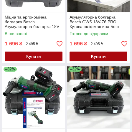
Міцна та ергономічна
Акумуляторна болгарка
болгарка Bosch
Bosch GWS 18V-76 PRO
Акумуляторна болгарка 18V
Кутова шліфмашина Бош
2AH Бош болгарка АКБ УШМ
Кутова шліфмашина з двома
В наявності
Готово до відправки
АКБ 18V 2AH
1 696
1 696
₴
₴
2 495 ₴
2 495 ₴
Купити
Купити
–32%
–32%