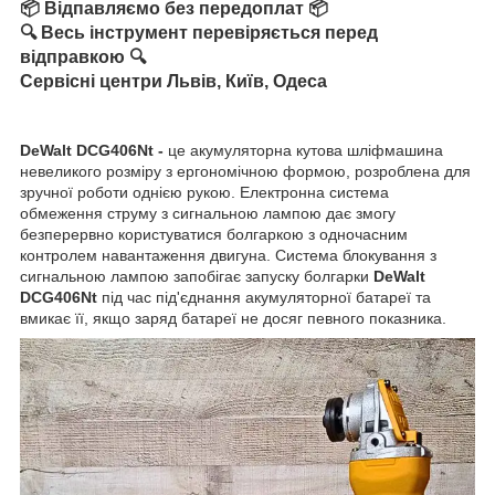
📦 Відпавляємо без передоплат 📦
🔍 Весь інструмент перевіряється перед
відправкою 🔍
Сервісні центри Львів, Київ, Одеса
DeWalt DCG406Nt -
це акумуляторна кутова шліфмашина
невеликого розміру з ергономічною формою, розроблена для
зручної роботи однією рукою. Електронна система
обмеження струму з сигнальною лампою дає змогу
безперервно користуватися болгаркою з одночасним
контролем навантаження двигуна. Система блокування з
сигнальною лампою запобігає запуску болгарки
DeWalt
DCG406Nt
під час під'єднання акумуляторної батареї та
вмикає її, якщо заряд батареї не досяг певного показника.