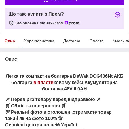
Що таке купити з Пром?
Замовлення під захистом
Опис
Характеристики
Доставка
Оплата
Умови п
Опис
Легка та компактна болгарка DeWalt DCG406Nt АКБ
болгарка
в пласти
ковому кейсі Акумуляторна
болгарка 48V 6.0AH
📌 Перевірка товару перед відправкою 📌
🛒 Обмін та повернення 🛒
💯 Реальні фото в оголошені,отримаєте товар
такий як на фото 100% 💯
Сервісні центри по всій Україні