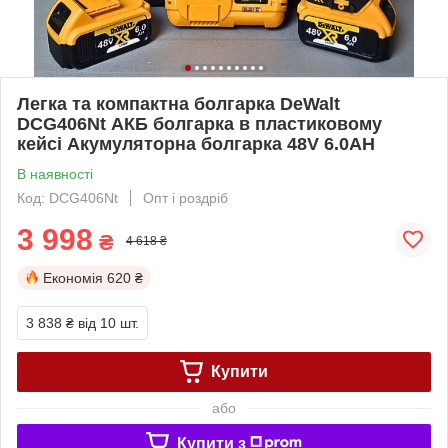
Легка та компактна болгарка DeWalt
DCG406Nt АКБ болгарка в пластиковому
кейсі Акумуляторна болгарка 48V 6.0AH
В наявності
Код: DCG406Nt
Опт і роздріб
3 998
₴
4 618 ₴
Економія
620 ₴
3 838 ₴
від 10 шт.
Купити
або
Купити з