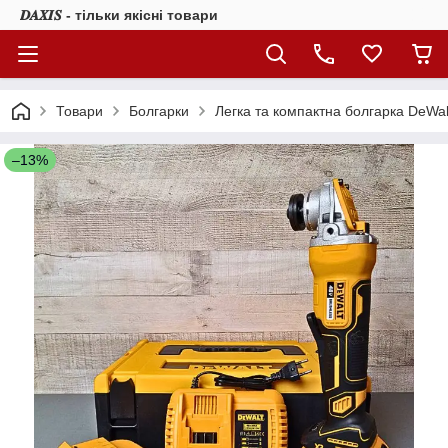
𝑫𝑨𝑿𝑰𝑺 - тільки якісні товари
Товари
Болгарки
Легка та компактна болгарка DeWa
–13%