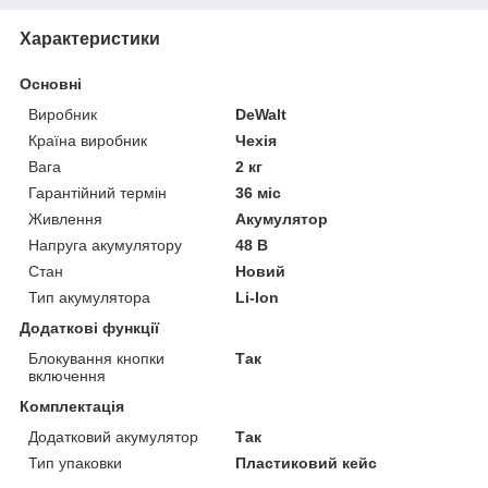
Характеристики
Основні
Виробник
DeWalt
Країна виробник
Чехія
Вага
2 кг
Гарантійний термін
36 міс
Живлення
Акумулятор
Напруга акумулятору
48 В
Стан
Новий
Тип акумулятора
Li-Ion
Додаткові функції
Блокування кнопки
Так
включення
Комплектація
Додатковий акумулятор
Так
Тип упаковки
Пластиковий кейс