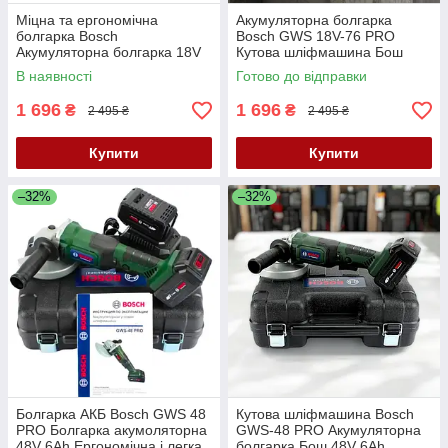
Міцна та ергономічна
Акумуляторна болгарка
болгарка Bosch
Bosch GWS 18V-76 PRO
Акумуляторна болгарка 18V
Кутова шліфмашина Бош
2AH Бош болгарка АКБ УШМ
Кутова шліфмашина з двома
В наявності
Готово до відправки
АКБ 18V 2AH
1 696
1 696
₴
₴
2 495 ₴
2 495 ₴
Купити
Купити
–32%
–32%
Болгарка АКБ Bosch GWS 48
Кутова шліфмашина Bosch
PRO Болгарка акумоляторна
GWS-48 PRO Акумуляторна
48V 6Ah Ергономічна і легка
болгарка Бош 48V 6Ah