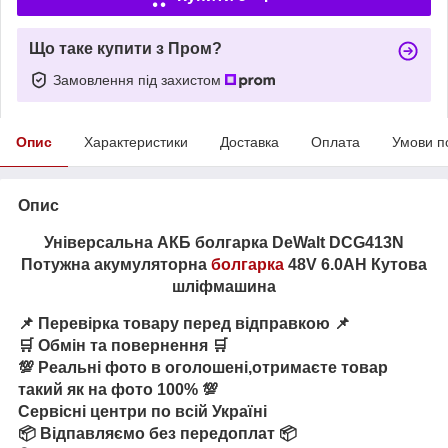
Що таке купити з Пром?
Замовлення під захистом
Опис
Характеристики
Доставка
Оплата
Умови п
Опис
Універсальна АКБ болгарка DeWalt DCG413N
Потужна акумуляторна
болгарка
48V 6.0AH Кутова
шліфмашина
📌 Перевірка товару перед відправкою 📌
🛒 Обмін та повернення 🛒
💯 Реальні фото в оголошені,отримаєте товар
такий як на фото 100% 💯
Сервісні центри по всій Україні
📦 Відпавляємо без передоплат 📦