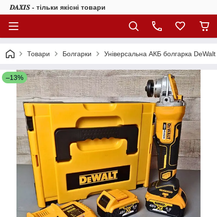
𝑫𝑨𝑿𝑰𝑺 - тільки якісні товари
Товари
Болгарки
Універсальна АКБ болгарка DeWal
–13%