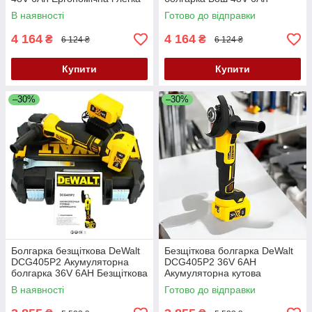
акумуляторна болгарка
Безщіткова болгарка
В наявності
Готово до відправки
4 164
4 164
₴
₴
6 124 ₴
6 124 ₴
Купити
Купити
–30%
–30%
Болгарка безщіткова DeWalt
Безщіткова болгарка DeWalt
DCG405P2 Акумуляторна
DCG405P2 36V 6AH
болгарка 36V 6AH Безщіткова
Акумуляторна кутова
кутова шліфувальна машина
шліфувальна машина
В наявності
Готово до відправки
Болгарка акумуляторна
Деволт