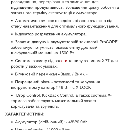
розряджання, перегрівання та замикання для
підвищення продуктивності, збільшення циклу роботи та
загального терміну експлуатації акумулятора.
Автоматично змінює швидкість різання залежно від
стану навантаження для оптимального функціонування.
Індикатор розряджання акумулятора.
Завдяки двигуну й акумуляторній технології ProCORE
забезпечує потужність, еквівалентну дротовій
шліфувальній машині на 1500 Вт.
Система захисту від вол
оги
та пилу за типом XPT для
роботи у важких умовах.
Бігунковий перемикач «Вмик. / Вимк.»
Покращений рівень потужності та керування
інструментом у категорії 48 Вт - с X-LOCK
Drop Control, KickBack Control, а також система X-
тормоза забезпечують максимальний захист
користувача та зручність.
ХАРАКТЕРИСТИКИ
:
Акумулятор (літій-іонний): - 48V/6.0Ah
Число обертів: - 11000 об./хв