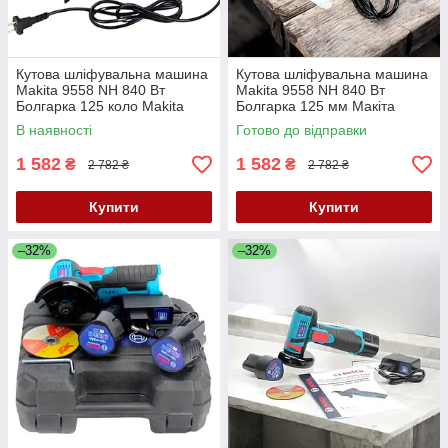
Кутова шліфувальна машина
Кутова шліфувальна машина
Makita 9558 NH 840 Вт
Makita 9558 NH 840 Вт
Болгарка 125 коло Makita
Болгарка 125 мм Макіта
Ремонтна болгарка
Шліфмашина кутова
В наявності
Готово до відправки
1 582
1 582
₴
₴
2 782 ₴
2 782 ₴
Купити
Купити
–32%
–32%