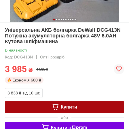
Універсальна АКБ болгарка DeWalt DCG413N
Потужна акумуляторна болгарка 48V 6.0AH
Кутова шліфмашина
В наявності
Код: DCG413N
Опт і роздріб
3 985
₴
4 585 ₴
Економія
600 ₴
3 838 ₴
від 10 шт.
Купити
або
Купити з