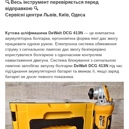
🔍 Весь інструмент перевіряється перед
відправкою 🔍
Сервісні центри Львів, Київ, Одеса
Кутова шліфмашина DeWalt DCG 413N
— це компактна
акумуляторна болгарка, ергономічна форма якої дає змогу
працювати однією рукою. Електронна система обмеження
струму з сигнальною лампою дає змогу безперервно
користуватися болгаркою з одночасним контролем
навантаження двигуна. Система блокування з сигнальною
лампою запобігає запуску болгарки
DeWalt DCG 413N
під час
під'єднання акумуляторної батареї та вмикає її, якщо заряд
батареї не досяг певного показника.