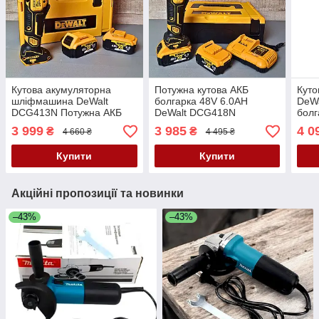
Кутова акумуляторна
Потужна кутова АКБ
Кут
шліфмашина DeWalt
болгарка 48V 6.0AH
DeW
DCG413N Потужна АКБ
DeWalt DCG418N
болг
болгарка 48V 6.0AH
Професійна болгарка
Акум
3 999
3 985
4 0
₴
₴
4 660 ₴
4 495 ₴
Болгарка Девольт 125мм
Акумуляторна
Дево
турбінка
шліфмашина
Купити
Купити
Акційні пропозиції та новинки
–43%
–43%