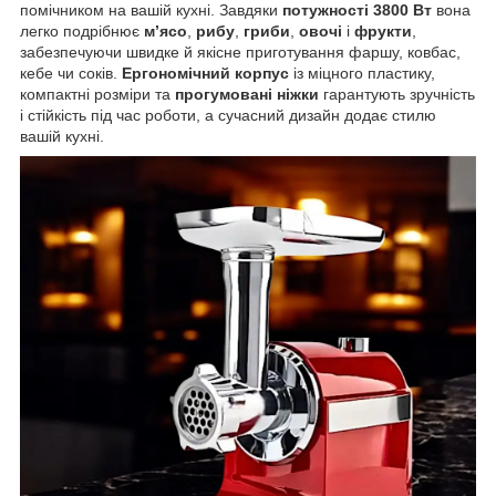
помічником на вашій кухні. Завдяки
потужності 3800 Вт
вона
легко подрібнює
м’ясо
,
рибу
,
гриби
,
овочі
і
фрукти
,
забезпечуючи швидке й якісне приготування фаршу, ковбас,
кебе чи соків.
Ергономічний корпус
із міцного пластику,
компактні розміри та
прогумовані ніжки
гарантують зручність
і стійкість під час роботи, а сучасний дизайн додає стилю
вашій кухні.