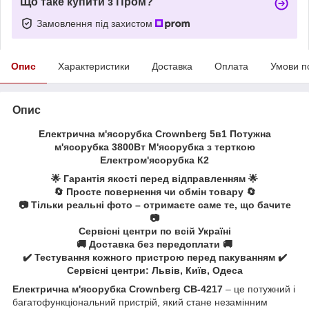
Що таке купити з Пром?
Замовлення під захистом
Опис
Характеристики
Доставка
Оплата
Умови п
Опис
Електрична м'ясорубка Crownberg 5в1 Потужна
м'ясорубка 3800Вт М'ясорубка з терткою
Електром'ясорубка К2
🌟 Гарантія якості перед відправленням 🌟
🔄 Просте повернення чи обмін товару 🔄
📷 Тільки реальні фото – отримаєте саме те, що бачите
📷
Сервісні центри по всій Україні
🚚 Доставка без передоплати 🚚
✔️ Тестування кожного пристрою перед пакуванням ✔️
Сервісні центри: Львів, Київ, Одеса
Електрична м'ясорубка Crownberg CB-4217
– це потужний і
багатофункціональний пристрій, який стане незамінним