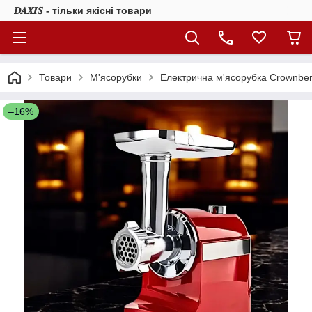
𝑫𝑨𝑿𝑰𝑺 - тільки якісні товари
Товари
М'ясорубки
Електрична м'ясорубка Crownber
–16%