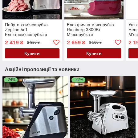
Побутова м'ясорубка
Електрична м'ясорубка
Унів
Zepline 5в1
Rainberg 3800Вт
Hens
Електром'ясорубка з
М'ясорубка з
М'яс
сокочавилкою Потужна
соковижималкою
Елек
2 419
2 659
2 1
₴
₴
2 820 ₴
3 100 ₴
м'ясорубка 3800Вт К2
Електром'ясорубка з
наса
реверсом К2
Купити
Купити
Акційні пропозиції та новинки
–24%
–22%