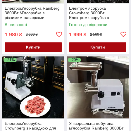
Електром'ясорубка Rainberg
Електром’ясорубка
3800Вт М'ясорубка з
Crownberg 3000Вт
різнимим насадками
Електром’ясорубка з
М'ясорубка з соковитискачем
насадками для ковбас
В наявності
Готово до відправки
К2
Кухонна м'ясорубка-
соковитискач К2
1 980
1 999
₴
₴
2 600 ₴
2 560 ₴
Купити
Купити
–21%
–20%
Електром'ясорубка
Універсальна побутова
Crownberg з насадкою для
м'ясорубка Rainberg 3000Вт