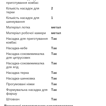
приготування ковбас
Кількість насадок для
2
терки
Кількість насадок для
1
шинкування
Матеріал лотка
метал
Матеріал робочої камери
метал
Насадка для приготування
Так
ковбас
Насадка-кебе
Так
Насадка-соковижималка
Так
для цитрусових
Насадка-соковижималка
Так
для ягід
Насадка-терка
Так
Насадка-шинковка
Так
Прогумовані ніжки
Так
Формувальна насадка для
Так
фаршу
Штовхач
Так
Визначені користувачем характеристики