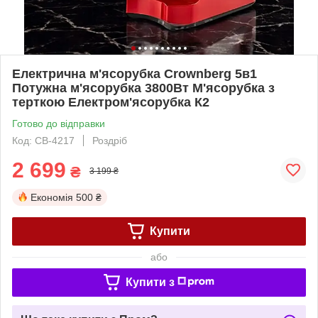
Електрична м'ясорубка Crownberg 5в1
Потужна м'ясорубка 3800Вт М'ясорубка з
терткою Електром'ясорубка К2
Готово до відправки
Код: CB-4217
Роздріб
2 699
₴
3 199 ₴
Економія
500 ₴
Купити
або
Купити з