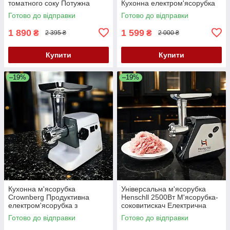
томатного соку Потужна
Кухонна електром'ясорубка
м'ясорубка 2500Вт
Продуктивна м'ясорубка з
Готово до відправки
Готово до відправки
Універсальна м'ясорубка К2
реверсом
1 890
1 599
₴
₴
2 395 ₴
2 000 ₴
Купити
Купити
–19%
–19%
Кухонна м'ясорубка
Універсальна м'ясорубка
Crownberg Продуктивна
Henschll 2500Вт М'ясорубка-
електром'ясорубка з
соковитискач Електрична
насадками Електрична
м'ясорубка з насадкою для
Готово до відправки
Готово до відправки
м'ясорубка 3в1 К2
кебе К2