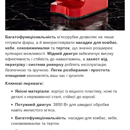
Багатофункціональність
м’ясорубки дозволяє не лише
готувати фарш, а й використовувати
насадки для ковбас
,
кебе
,
соковижималки
та
терток
, що значно розширює
кулінарні можливості.
Мідний двигун
забезпечує високу
ефективність і стійкість до навантажень, а
захист від
перегріву
і
система реверсу
роблять експлуатацію
безпечною та зручною.
Легке розбирання
і
простота
очищення
економлять ваш час і зусилля.
Ключові переваги:
Якісні матеріали
: корпус із міцного пластику, ножі та
деталі з нержавіючої сталі, стійкої до корозії.
Потужний двигун
: 3800 Вт для швидкої обробки
навіть жилистого м’яса.
Багатофункціональність
: насадки для ковбас, кебе,
соковижималки та терток.