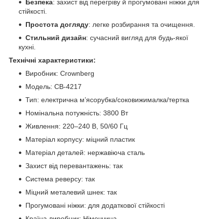
Безпека
: захист від перегріву й прогумовані ніжки для
стійкості.
Простота догляду
: легке розбирання та очищення.
Стильний дизайн
: сучасний вигляд для будь-якої
кухні.
Технічні характеристики:
Виробник: Crownberg
Модель: CB-4217
Тип: електрична м’ясорубка/соковижималка/тертка
Номінальна потужність: 3800 Вт
Живлення: 220–240 В, 50/60 Гц
Матеріал корпусу: міцний пластик
Матеріал деталей: нержавіюча сталь
Захист від перевантажень: так
Система реверсу: так
Міцний металевий шнек: так
Прогумовані ніжки: для додаткової стійкості
Країна-виробник: Німеччина