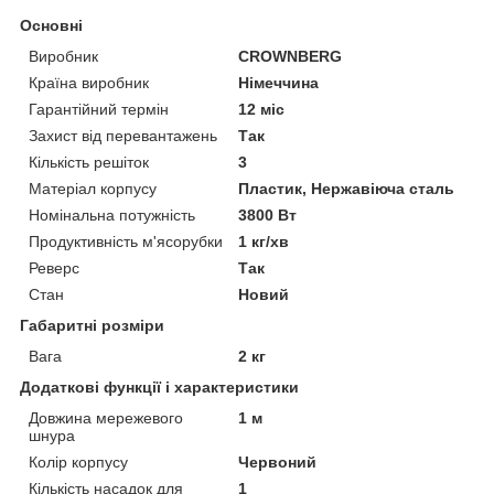
Основні
Виробник
CROWNBERG
Країна виробник
Німеччина
Гарантійний термін
12 міс
Захист від перевантажень
Так
Кількість решіток
3
Матеріал корпусу
Пластик, Нержавіюча сталь
Номінальна потужність
3800 Вт
Продуктивність м'ясорубки
1 кг/хв
Реверс
Так
Стан
Новий
Габаритні розміри
Вага
2 кг
Додаткові функції і характеристики
Довжина мережевого
1 м
шнура
Колір корпусу
Червоний
Кількість насадок для
1