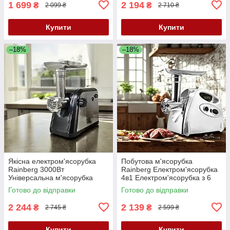
1 699
2 194
₴
₴
2 099 ₴
2 710 ₴
Купити
Купити
–18%
–18%
Якісна електром'ясорубка
Побутова м'ясорубка
Rainberg 3000Вт
Rainberg Електром'ясорубка
Універсальна м'ясорубка
4в1 Електром'ясорубка з 6
Німецька м'ясорубка з
насадками Реверсна
Готово до відправки
Готово до відправки
нержавійки
м'ясорубка К2
2 244
2 139
₴
₴
2 745 ₴
2 599 ₴
Купити
Купити