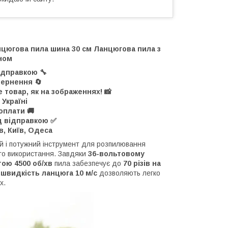
нцюгова пила шина 30 см Ланцюгова пила з
ном
ідправкою 🔧
вернення 🔄
 товар, як на зображеннях! 📸
 Україні
оплати 🚚
д відправкою ✅
в, Київ, Одеса
й і потужний інструмент для розпилювання
го використання. Завдяки
36-вольтовому
тою 4500 об/хв
пила забезпечує до
70 різів на
 швидкість ланцюга 10 м/с
дозволяють легко
х.