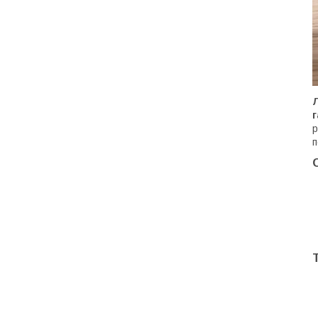
Л
р
п