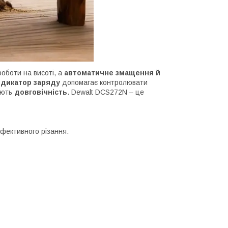
роботи на висоті, а
автоматичне змащення й
ндикатор заряду
допомагає контролювати
ують
довговічність
. Dewalt DCS272N – це
ефективного різання.