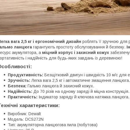
егка вага 2,5 кг і ергономічний дизайн
роблять її зручною для 
гальмо ланцюга
гарантують простоту обслуговування й безпеку.
І
есурс акумулятора, а
міцний корпус і захисний кожух
забезпеч
ортативність і надійність для будь-яких завдань із деревиною!
Особливості:
Продуктивність:
Безщітковий двигун і швидкість 10 м/с для 
Зручність:
Легка вага 2,5 кг і автоматичне змащення ланцюга.
Безпека:
Гальмо ланцюга й захисний кожух.
Надійність:
До 70 різів на одному заряді й міцна конструкція.
Практичність:
Індикатор заряду й ключова натяжка ланцюга.
Технічні характеристики:
Виробник: Dewalt
Модель: DCS272N
Тип: акумуляторна ланцюгова пила (побутова)