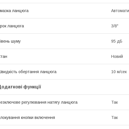
мазка ланцюга
Автомати
рок ланцюга
3/8"
івень шуму
95 дБ
Стан
Новий
видкість обертання ланцюга
10 м/сек
Додаткові функції
езключове регулювання натягу ланцюга
Так
локування кнопки включення
Так