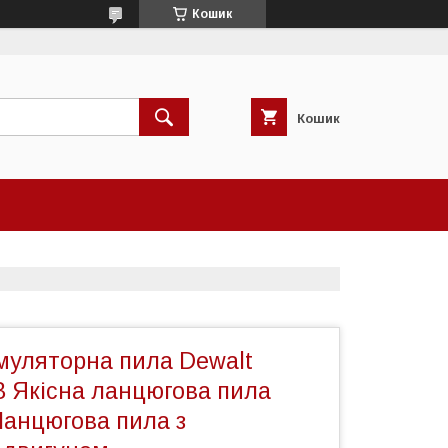
Кошик
Кошик
муляторна пила Dewalt
 Якісна ланцюгова пила
Ланцюгова пила з