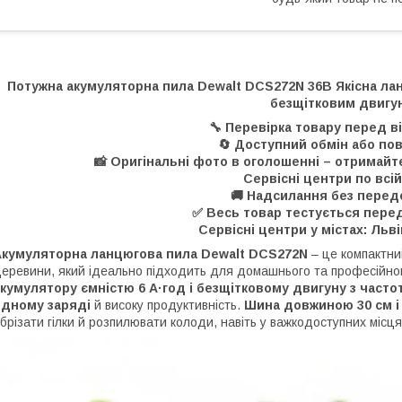
Потужна акумуляторна пила Dewalt DCS272N 36В Якісна ла
безщітковим двигу
🔧 Перевірка товару перед в
🔄 Доступний обмін або по
📸 Оригінальні фото в оголошенні – отримайте
Сервісні центри по всій
🚚 Надсилання без перед
✅ Весь товар тестується пере
Сервісні центри у містах: Льві
Акумуляторна ланцюгова пила Dewalt DCS272N
– це компактни
еревини, який ідеально підходить для домашнього та професійно
кумулятору ємністю 6 А·год і безщітковому двигуну з часто
одному заряді
й високу продуктивність.
Шина довжиною 30 см і
брізати гілки й розпилювати колоди, навіть у важкодоступних місця