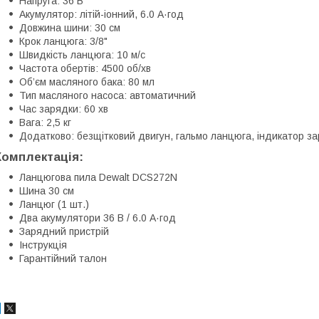
Напруга: 36 В
Акумулятор: літій-іонний, 6.0 А·год
Довжина шини: 30 см
Крок ланцюга: 3/8"
Швидкість ланцюга: 10 м/с
Частота обертів: 4500 об/хв
Об’єм масляного бака: 80 мл
Тип масляного насоса: автоматичний
Час зарядки: 60 хв
Вага: 2,5 кг
Додатково: безщітковий двигун, гальмо ланцюга, індикатор з
Комплектація:
Ланцюгова пила Dewalt DCS272N
Шина 30 см
Ланцюг (1 шт.)
Два акумулятори 36 В / 6.0 А·год
Зарядний пристрій
Інструкція
Гарантійний талон