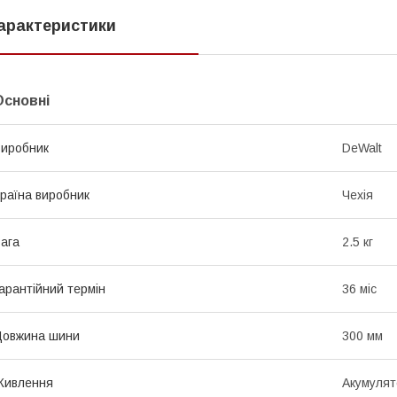
арактеристики
Основні
иробник
DeWalt
раїна виробник
Чехія
ага
2.5 кг
арантійний термін
36 міс
Довжина шини
300 мм
Живлення
Акумулят