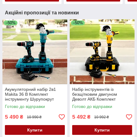
Акційні пропозиції та новинки
–50%
–50%
Акумуляторний набір 2в1
Набір інструментів із
Makita 36 В Комплект
безщітковим двигуном
інструменту Шурупокрут
Деволт АКБ Комплект
ударний DTW485 Болгарка
Шурупокрут DCD796
Готово до відправки
Готово до відправки
DGA515Z
Болгарка DCG417N DeWalt
5 490
5 492
₴
₴
10 990 ₴
10 992 ₴
Купити
Купити