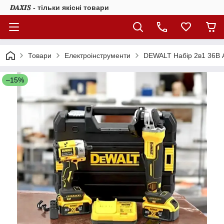
𝑫𝑨𝑿𝑰𝑺 - тільки якісні товари
Товари
Електроінструменти
DEWALT Набір 2в1 36В 
–15%