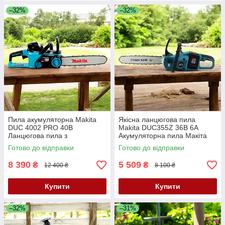
–32%
–32%
Пила акумуляторна Makita
Якісна ланцюгова пила
DUC 4002 PRO 40В
Makita DUC355Z 36В 6А
Ланцюгова пила з
Акумуляторна пила Макіта
безключевою натяжкою
Пила з безключовою
Готово до відправки
Готово до відправки
Якісна пила 35 см Макіта
натяжкою ланцюга
8 390
5 509
₴
₴
12 400 ₴
8 100 ₴
Купити
Купити
–32%
–31%