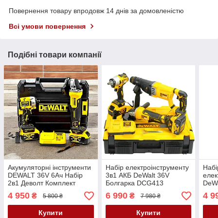
Повернення товару впродовж 14 днів за домовленістю
Всі умови повернення
Подібні товари компанії
Акумуляторні інструменти
Набір електроінструменту
Набі
DEWALT 36V 6Ач Набір
3в1 АКБ DeWalt 36V
елек
2в1 Деволт Комплект
Болгарка DCG413
DeWa
Болгарка DCG413 та
Гайковерт DCF922
DCF
4 950
6 990
4 9
₴
₴
5 800 ₴
7 980 ₴
Гайковерт DCF922
Перфоратор DCH26
DCG4
Набор DeWalt
дому
Купити
Купити