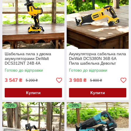
Шабельна пила з двома
Акумуляторна сабельна пила
акумуляторами DeWalt
DeWalt DCS380N 36В 6А
DCS312NT 24В 4А
Пила шабельна Девольт
Акумуляторна сабельна
Сабельна пила-ножовка
Готово до відправки
Готово до відправки
пила-ножівка Деволт
Деволт
3 547
3 988
₴
₴
5 200 ₴
5 800 ₴
Купити
Купити
–29%
–28%