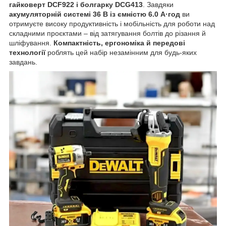
гайковерт DCF922 і болгарку DCG413
. Завдяки
акумуляторній системі 36 В із ємністю 6.0 А·год
ви
отримуєте високу продуктивність і мобільність для роботи над
складними проєктами – від затягування болтів до різання й
шліфування.
Компактність, ергономіка й передові
технології
роблять цей набір незамінним для будь-яких
завдань.