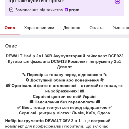
Що таке купити з Пром?
Замовлення під захистом
Опис
Характеристики
Доставка
Оплата
Умови п
Опис
DEWALT Набір 2в1 36В Акумуляторний гайковерт DCF922
Кутова шліфмашина DCG413 Комплект інструменту 2в1
Деволт
🔧 Перевірка товару перед відправкою 🔧
🔄 Доступний обмін або повернення 🔄
📸 Оригінальні фото в оголошенні – отримайте товар, як
на зображеннях! 📸
Сервісні центри по всій Україні
🚚 Надсилання без передоплати 🚚
✅ Весь товар тестується перед відправкою ✅
Сервісні центри у містах: Львів, Київ, Одеса
Набір інструментів DEWALT 36V 2 в 1
– це
потужний
комплект
для професіоналів і любителів, що включає