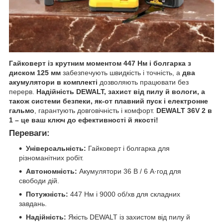
Гайковерт із крутним моментом 447 Нм і болгарка з
диском 125 мм
забезпечують швидкість і точність, а
два
акумулятори в комплекті
дозволяють працювати без
перерв.
Надійність DEWALT, захист від пилу й вологи, а
також системи безпеки, як-от плавний пуск і електронне
гальмо
, гарантують довговічність і комфорт.
DEWALT 36V 2 в
1 – це ваш ключ до ефективності й якості!
Переваги:
Універсальність:
Гайковерт і болгарка для
різноманітних робіт.
Автономність:
Акумулятори 36 В / 6 А·год для
свободи дій.
Потужність:
447 Нм і 9000 об/хв для складних
завдань.
Надійність:
Якість DEWALT із захистом від пилу й