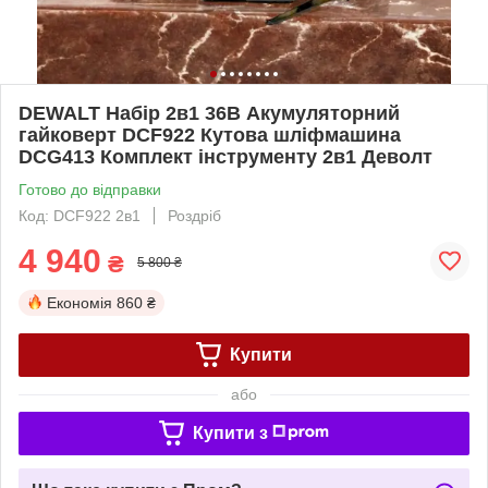
DEWALT Набір 2в1 36В Акумуляторний
гайковерт DCF922 Кутова шліфмашина
DCG413 Комплект інструменту 2в1 Деволт
Готово до відправки
Код: DCF922 2в1
Роздріб
4 940
₴
5 800 ₴
Економія
860 ₴
Купити
або
Купити з