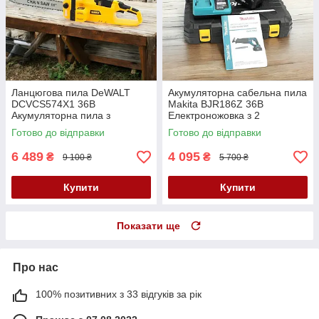
Ланцюгова пила DeWALT
Акумуляторна сабельна пила
DCVCS574X1 36В
Makita BJR186Z 36В
Акумуляторна пила з
Електроножовка з 2
безщітковим двигуном
акумуляторами Шабельна
Готово до відправки
Готово до відправки
Деволт Потужна пила шина
пила Макіта
45 см
6 489
4 095
₴
₴
9 100 ₴
5 700 ₴
Купити
Купити
Показати ще
Про нас
100% позитивних з 33 відгуків за рік