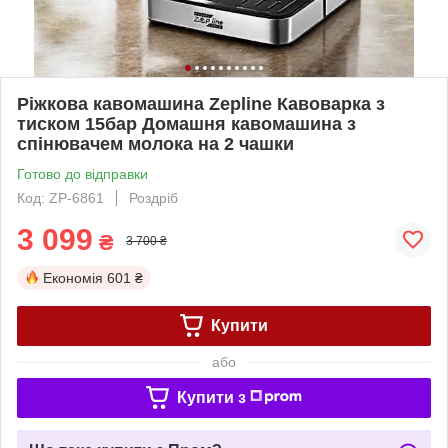
Ріжкова кавомашина Zepline Кавоварка з
тиском 15бар Домашня кавомашина з
спінювачем молока на 2 чашки
Готово до відправки
Код: ZP-6861
Роздріб
3 099
₴
3 700 ₴
Економія
601 ₴
Купити
або
Купити з