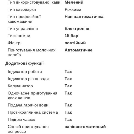
Тип використовуваної кави
Мелений
Тип кавоварки
Ріжкова
Тип професійної
Напівавтоматична
кавомашини
Тип управління
Електронне
Тиск помпи
15 бар
Фільтр
постійний
Приготування молочних
Автоматичне
напоїв
Додаткові функції
Індикатор роботи
Так
Індикатор рівня води
Так
Капучинатор
Так
Одночасне приготування
Так
двох чашок
Подача гарячої води
Так
Протикраплинна система
Так
Підігрів чашок
Так
Спосіб приготування
напівавтоматичний
еспрессо