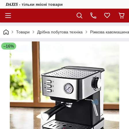
𝑫𝑨𝑿𝑰𝑺 - тільки якісні товари
Товари
Дрібна побутова техніка
Ріжкова кавомашина
–16%