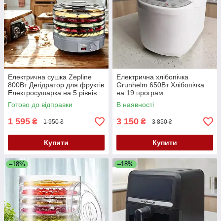
Електрична сушка Zepline
Електрична хлібопічка
800Вт Дегідратор для фруктів
Grunhelm 650Вт Хлібопічка
Електросушарка на 5 рівнів
на 19 програм
Сушарка для грибів К2
Електрохлібопіч з буханцем
Готово до відправки
В наявності
до 900г Хлібопіч для йогурту
К2
1 595
3 150
₴
₴
1 950 ₴
3 850 ₴
Купити
Купити
–18%
–18%