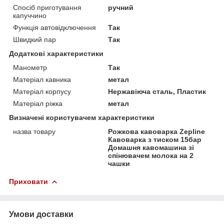
Спосіб приготування
ручний
капуччино
Функція автовідключення
Так
Швидкий пар
Так
Додаткові характеристики
Манометр
Так
Матеріал кавника
метал
Матеріал корпусу
Нержавіюча сталь, Пластик
Матеріал ріжка
метал
Визначені користувачем характеристики
назва товару
Рожкова кавоварка Zepline
Кавоварка з тиском 15бар
Домашня кавомашина зі
спінювачем молока на 2
чашки
Приховати
Умови доставки