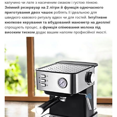
капучино чи лате з насиченим смаком і густою пінкою.
Знімний резервуар на 2 літри й функція одночасного
приготування двох чашок
роблять її ідеальною для
швидкого кавового ритуалу вдвох чи для гостей.
Інтуїтивне
кнопкове керування та вбудований манометр на дисплеї
спрощують процес, а
функція спінювання молока під
високим тиском
додає вашим напоям професійної якості.