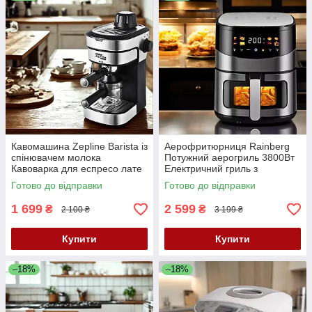
Кавомашина Zepline Barista із
Аерофритюрниця Rainberg
спінювачем молока
Потужний аерогриль 3800Вт
Кавоварка для еспресо лате
Електричний гриль з
Домашня кавоварка К2
регулюванням Мультипіч К2
Готово до відправки
Готово до відправки
1 699
2 599
₴
₴
2 100 ₴
3 199 ₴
Купити
Купити
–18%
–18%