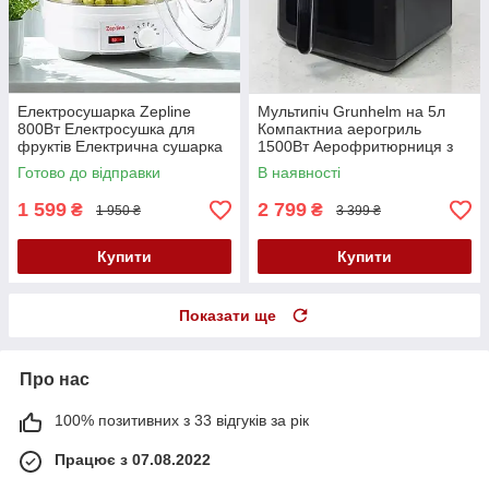
Електросушарка Zepline
Мультипіч Grunhelm на 5л
800Вт Електросушка для
Компактниа аерогриль
фруктів Електрична сушарка
1500Вт Аерофритюрниця з
на 5 піддонів К2
антипригарним покриттям
Готово до відправки
В наявності
Безолійна фритюрниця К2
1 599
2 799
₴
₴
1 950 ₴
3 399 ₴
Купити
Купити
Показати ще
Про нас
100% позитивних з 33 відгуків за рік
Працює з 07.08.2022