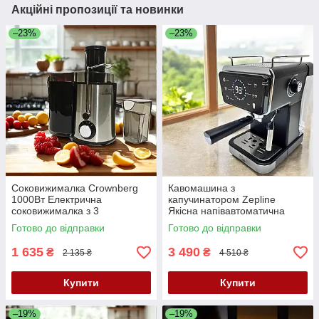
Акційні пропозиції та новинки
–23%
–23%
Соковижималка Crownberg
Кавомашина з
1000Вт Електрична
капучинатором Zepline
соковижималка з 3
Якісна напівавтоматична
швидкостями Соковитискач
кавомашина 3000Вт Рожкова
Готово до відправки
Готово до відправки
для цілих фруктів К2
кавоварка 20 бар
1 635
3 490
₴
₴
2 135 ₴
4 510 ₴
Купити
Купити
–19%
–19%