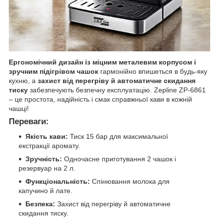
Ергономічний дизайн із міцним металевим корпусом і
зручним підігрівом чашок
гармонійно впишеться в будь-яку
кухню, а
захист від перегріву й автоматичне скидання
тиску
забезпечують безпечну експлуатацію. Zepline ZP-6861
– це простота, надійність і смак справжньої кави в кожній
чашці!
Переваги:
Якість кави:
Тиск 15 бар для максимальної
екстракції аромату.
Зручність:
Одночасне приготування 2 чашок і
резервуар на 2 л.
Функціональність:
Спінювання молока для
капучино й лате.
Безпека:
Захист від перегріву й автоматичне
скидання тиску.