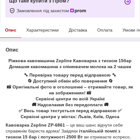
Що таке купити з Пром?
Замовлення під захистом
Опис
Характеристики
Доставка
Оплата
Умови п
Опис
Ріжкова кавомашина Zepline Кавоварка з тиском 15бар
Домашня кавомашина з спінювачем молока на 2 чашки
🔧 Перевірка товару перед відправкою 🔧
🔄 Доступний обмін або повернення 🔄
📸 Оригінальні фото в оголошенні – отримайте товар, як
на зображеннях! 📸
Сервісні центри по всій Україні
🚚 Надсилання без передоплати 🚚
✅ Весь товар тестується перед відправкою ✅
Сервісні центри у містах: Львів, Київ, Одеса
Кавоварка Zepline ZP-6861
– це ваш шанс відчути себе
справжнім бариста вдома! Завдяки
італійській помпі з
тиском 15 бар і потужності 2500 Вт
ви отримаєте еспресо,