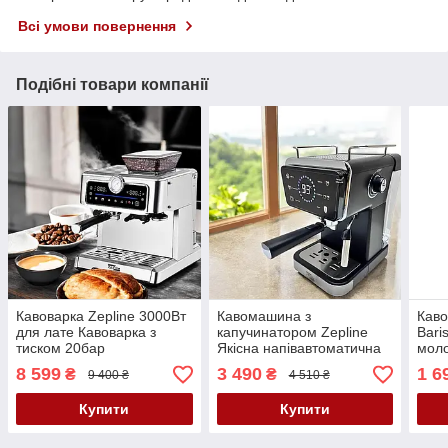
Всі умови повернення
Подібні товари компанії
Кавоварка Zepline 3000Вт
Кавомашина з
Каво
для лате Кавоварка з
капучинатором Zepline
Bari
тиском 20бар
Якісна напівавтоматична
моло
Кавомашина з
кавомашина 3000Вт
есп
8 599
3 490
1 6
₴
₴
9 400 ₴
4 510 ₴
кавомолкою Кавомашина
Рожкова кавоварка 20 бар
каво
К2
Купити
Купити