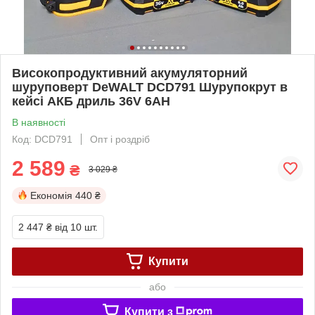
Високопродуктивний акумуляторний
шуруповерт DeWALT DCD791 Шурупокрут в
кейсі АКБ дриль 36V 6AH
В наявності
Код: DCD791
Опт і роздріб
2 589
₴
3 029 ₴
Економія
440 ₴
2 447 ₴
від 10 шт.
Купити
або
Купити з