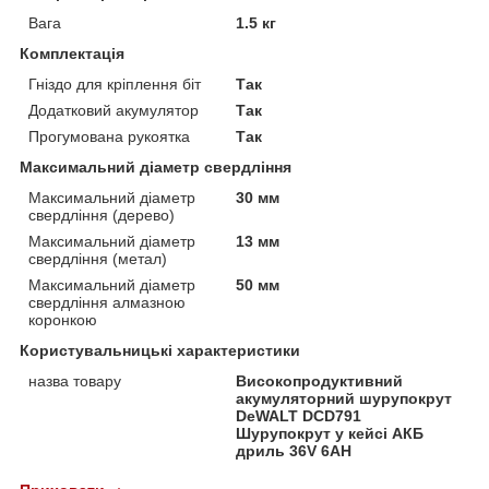
Вага
1.5 кг
Комплектація
Гніздо для кріплення біт
Так
Додатковий акумулятор
Так
Прогумована рукоятка
Так
Максимальний діаметр свердління
Максимальний діаметр
30 мм
свердління (дерево)
Максимальний діаметр
13 мм
свердління (метал)
Максимальний діаметр
50 мм
свердління алмазною
коронкою
Користувальницькі характеристики
назва товару
Високопродуктивний
акумуляторний шурупокрут
DeWALT DCD791
Шурупокрут у кейсі АКБ
дриль 36V 6AH