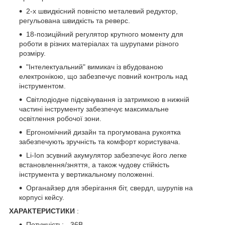
2-х швидкісний повністю металевий редуктор,
регульована швидкість та реверс.
18-позиційний регулятор крутного моменту для
роботи в різних матеріалах та шурупами різного
розміру.
"Інтелектуальний" вимикач із вбудованою
електронікою, що забезпечує повний контроль над
інструментом.
Світлодіодне підсвічування із затримкою в нижній
частині інструменту забезпечує максимальне
освітлення робочої зони.
Ергономічний дизайн та прогумована рукоятка
забезпечують зручність та комфорт користувача.
Li-Ion зсувний акумулятор забезпечує його легке
встановлення/зняття, а також чудову стійкість
інструмента у вертикальному положенні.
Органайзер для зберігання біт, свердл, шурупів на
корпусі кейсу.
ХАРАКТЕРИСТИКИ
:
Потужність: - 36В