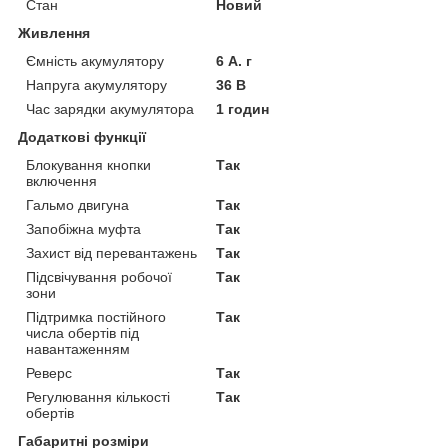
Стан
Новий
Живлення
Ємність акумулятору
6 А. г
Напруга акумулятору
36 В
Час зарядки акумулятора
1 годин
Додаткові функції
Блокування кнопки
Так
включення
Гальмо двигуна
Так
Запобіжна муфта
Так
Захист від перевантажень
Так
Підсвічування робочої
Так
зони
Підтримка постійного
Так
числа обертів під
навантаженням
Реверс
Так
Регулювання кількості
Так
обертів
Габаритні розміри