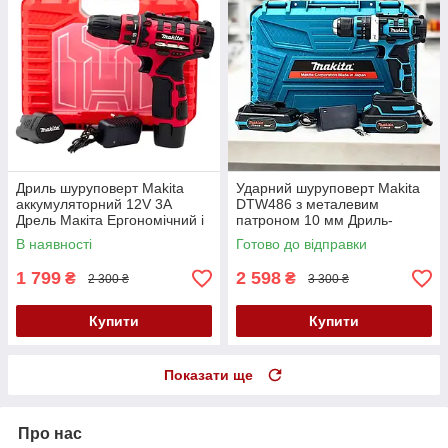
Дриль шуруповерт Makita
Ударний шуруповерт Makita
аккумуляторний 12V 3A
DTW486 з металевим
Дрель Макіта Ергономічний і
патроном 10 мм Дриль-
потужний шуруповерт АКБ
шуруповерт Макіта
В наявності
Готово до відправки
шурупокрут
Шукупокрут з АКБ 24V
1 799
2 598
₴
₴
2 300 ₴
3 300 ₴
Купити
Купити
Показати ще
Про нас