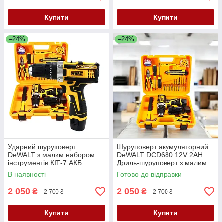
Купити
Купити
–24%
–24%
Ударний шуруповерт
Шуруповерт акумуляторний
DeWALT з малим набором
DeWALT DCD680 12V 2AH
інструментів КІТ-7 АКБ
Дриль-шуруповерт з малим
шуруповерт Деволт 12V 2AH
набором інструментів Деволт
В наявності
Готово до відправки
2 050
2 050
₴
₴
2 700 ₴
2 700 ₴
Купити
Купити