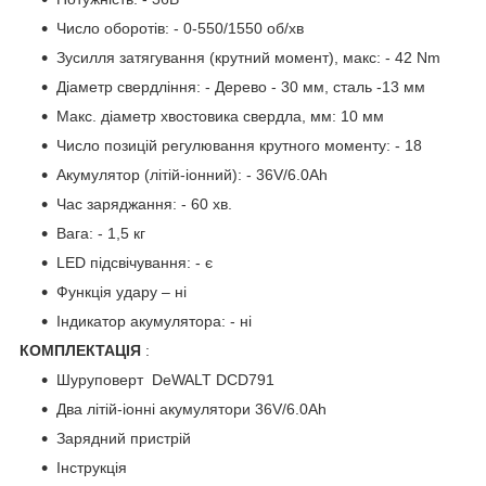
Число оборотів: - 0-550/1550 об/хв
Зусилля затягування (крутний момент), макс: - 42 Nm
Діаметр свердління: - Дерево - 30 мм, сталь -13 мм
Макс. діаметр хвостовика свердла, мм: 10 мм
Число позицій регулювання крутного моменту: - 18
Акумулятор (літій-іонний): - 36V/6.0Ah
Час заряджання: - 60 хв.
Вага: - 1,5 кг
LED підсвічування: - є
Функція удару – ні
Індикатор акумулятора: - ні
КОМПЛЕКТАЦІЯ
:
Шуруповерт DeWALT DCD791
Два літій-іонні акумулятори 36V/6.0Ah
Зарядний пристрій
Інструкція