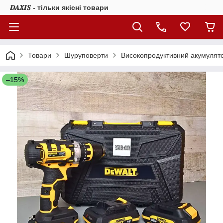
𝑫𝑨𝑿𝑰𝑺 - тільки якісні товари
Товари
Шуруповерти
Високопродуктивний акумулят
–15%