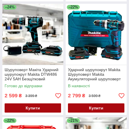
–24%
–22%
Шуруповерт Макіта Ударний
Ударний шурупокрут Makita
шурупокрут Makita DTW486
Шуруповерт Makita
24V 5AH Безщітковий
Акумуляторний шуруповерт
акумуляторний шуруповерт
24V 5AH Ергономічний
Готово до відправки
В наявності
шуруповерт
2 599
2 799
₴
₴
3 399 ₴
3 599 ₴
Купити
Купити
–22%
–21%