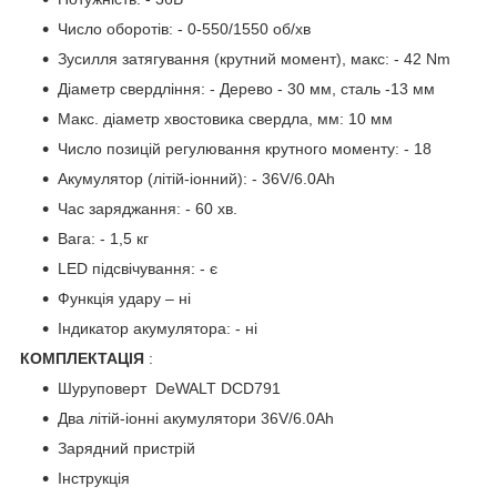
Число оборотів: - 0-550/1550 об/хв
Зусилля затягування (крутний момент), макс: - 42 Nm
Діаметр свердління: - Дерево - 30 мм, сталь -13 мм
Макс. діаметр хвостовика свердла, мм: 10 мм
Число позицій регулювання крутного моменту: - 18
Акумулятор (літій-іонний): - 36V/6.0Ah
Час заряджання: - 60 хв.
Вага: - 1,5 кг
LED підсвічування: - є
Функція удару – ні
Індикатор акумулятора: - ні
КОМПЛЕКТАЦІЯ
:
Шуруповерт DeWALT DCD791
Два літій-іонні акумулятори 36V/6.0Ah
Зарядний пристрій
Інструкція