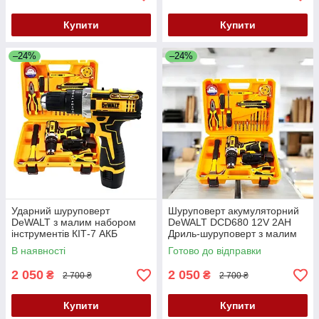
Купити
Купити
–24%
–24%
Ударний шуруповерт
Шуруповерт акумуляторний
DeWALT з малим набором
DeWALT DCD680 12V 2AH
інструментів КІТ-7 АКБ
Дриль-шуруповерт з малим
шуруповерт Деволт 12V 2AH
набором інструментів Деволт
В наявності
Готово до відправки
2 050
2 050
₴
₴
2 700 ₴
2 700 ₴
Купити
Купити