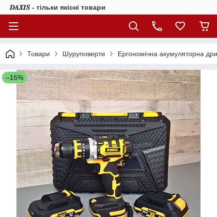
𝑫𝑨𝑿𝑰𝑺 - тільки якісні товари
Товари
Шуруповерти
Ергономічна акумуляторна др
–15%