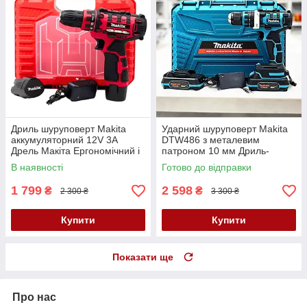
Дриль шуруповерт Makita
Ударний шуруповерт Makita
аккумуляторний 12V 3A
DTW486 з металевим
Дрель Макіта Ергономічний і
патроном 10 мм Дриль-
потужний шуруповерт АКБ
шуруповерт Макіта
В наявності
Готово до відправки
шурупокрут
Шукупокрут з АКБ 24V
1 799
2 598
₴
₴
2 300 ₴
3 300 ₴
Купити
Купити
Показати ще
Про нас