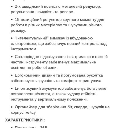
2-х швидкісний повністю металевий редуктор,
регульована швидкість та реверс.
18-позиційний регулятор крутного моменту для
роботи в різних матеріалах та шурупами різного
розміру.
"Інтелектуальний" вимикач із вбудованою
електронікою, що забезпечує повний контроль над
інструментом.
Світлодіодне підсвічування із затримкою в нижній
частині інструменту забезпечує максимальне
освітлення робочої зони.
Ергономічний дизайн та прогумована рукоятка
забезпечують зручність та комфорт користувача.
Li-Ion зсувний акумулятор забезпечує його легке
встановлення/зняття, а також чудову стійкість
інструмента у вертикальному положенні.
Органайзер для зберігання біт, свердл, шурупів на
корпусі кейсу.
ХАРАКТЕРИСТИКИ
:
Потужність: - 36В