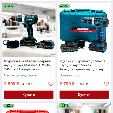
–24%
–22%
Шуруповерт Макіта Ударний
Ударний шурупокрут Makita
шурупокрут Makita DTW486
Шуруповерт Makita
24V 5AH Безщітковий
Акумуляторний шуруповерт
акумуляторний шуруповерт
24V 5AH Ергономічний
Готово до відправки
В наявності
шуруповерт
2 599
2 799
₴
₴
3 399 ₴
3 599 ₴
Купити
Купити
–22%
–21%