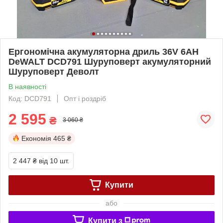
Ергономічна акумуляторна дриль 36V 6AH
DeWALT DCD791 Шуруповерт акумуляторний
Шуруповерт Деволт
В наявності
Код: DCD791
Опт і роздріб
2 595
₴
3 060 ₴
Економія
465 ₴
2 447 ₴
від 10 шт.
Купити
або
Купити з