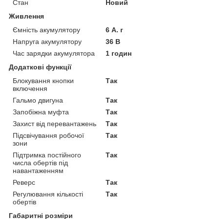
Стан
Новий
Живлення
Ємність акумулятору
6 А. г
Напруга акумулятору
36 В
Час зарядки акумулятора
1 годин
Додаткові функції
Блокування кнопки
Так
включення
Гальмо двигуна
Так
Запобіжна муфта
Так
Захист від перевантажень
Так
Підсвічування робочої
Так
зони
Підтримка постійного
Так
числа обертів під
навантаженням
Реверс
Так
Регулювання кількості
Так
обертів
Габаритні розміри