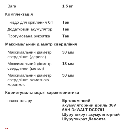
Вага
1.5 кг
Комплектація
Гніздо для кріплення біт
Так
Додатковий акумулятор
Так
Прогумована рукоятка
Так
Максимальний діаметр свердління
Максимальний діаметр
30 мм
свердління (дерево)
Максимальний діаметр
13 мм
свердління (метал)
Максимальний діаметр
50 мм
свердління алмазною
коронкою
Користувальницькі характеристики
назва товару
Ергономічний
акумуляторний дриль 36V
6AH DeWALT DCD791
Шурупокрут акумуляторний
Шурупокрут Деволта