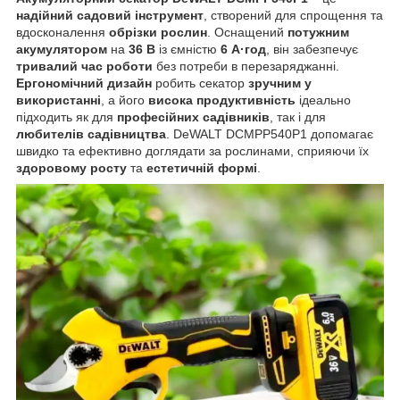
надійний садовий інструмент
, створений для спрощення та
вдосконалення
обрізки рослин
. Оснащений
потужним
акумулятором
на
36 В
із ємністю
6 А·год
, він забезпечує
тривалий час роботи
без потреби в перезаряджанні.
Ергономічний дизайн
робить секатор
зручним у
використанні
, а його
висока продуктивність
ідеально
підходить як для
професійних садівників
, так і для
любителів садівництва
. DeWALT DCMPP540P1 допомагає
швидко та ефективно доглядати за рослинами, сприяючи їх
здоровому росту
та
естетичній формі
.