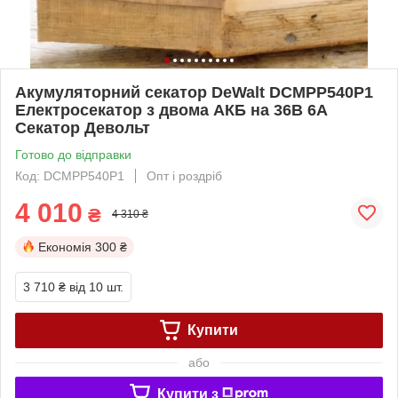
Акумуляторний секатор DeWalt DCMPP540P1
Електросекатор з двома АКБ на 36В 6А
Секатор Девольт
Готово до відправки
Код: DCMPP540P1
Опт і роздріб
4 010
₴
4 310 ₴
Економія
300 ₴
3 710 ₴
від 10 шт.
Купити
або
Купити з