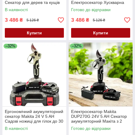
Секатор для дерев та кущів
Електросекатор Хускварна
Садові ножиці 30 мм
Садовий секатор з
В наявності
Готово до відправки
акумуляторами
3 486
3 486
₴
₴
5 126 ₴
5 126 ₴
Купити
Купити
–32%
–32%
Ергономічний акумуляторний
Електросекатор Makita
секатор Makita 24 V 5 AH
DUP270G 24V 5 AH Секатор
Садові ножиці для гілок до 30
акумуляторний Макіта з 2
мм Компактний секатор
АКБ Якісний садовий секатор
В наявності
Готово до відправки