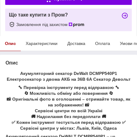
Що таке купити з Пром?
Замовлення під захистом
Опис
Характеристики
Доставка
Оплата
Умови п
Опис
Акумуляторний секатор DeWalt DCMPP540P1
Електросекатор з двома АКБ на 36В 6А Секатор Девольт
🔧 Перевірка інструменту перед відправкою 🔧
🔄 Можливість обміну або повернення 🔄
📸 Оригінальні фото в оголошенні – отримайте товар, як
на зображеннях! 📸
Сервісні центри по всій Україні
🚚 Надсилання без передоплати 🚚
✅ Кожен інструмент тестується перед відправкою ✅
Сервісні центри у містах: Львів, Київ, Одеса
Акумуляторний секатор DeWALT DCMPP540P1
– це