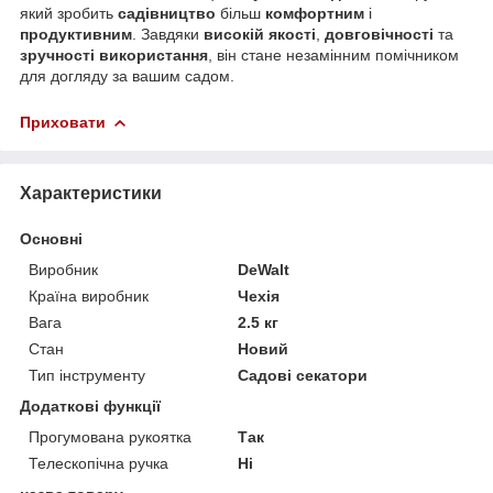
який зробить
садівництво
більш
комфортним
і
продуктивним
. Завдяки
високій якості
,
довговічності
та
зручності використання
, він стане незамінним помічником
для догляду за вашим садом.
Приховати
Характеристики
Основні
Виробник
DeWalt
Країна виробник
Чехія
Вага
2.5 кг
Стан
Новий
Тип інструменту
Садові секатори
Додаткові функції
Прогумована рукоятка
Так
Телескопічна ручка
Ні