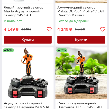
Легкий і зручний секатор
Акумуляторний секатор
Makita Акумуляторний
Makita DUP364 Profi 24V 5AH
секатор 24V 5AH
Секатор Макіта з
Універсальний садовий АКБ
акумулятором Садовий
В наявності
Готово до відправки
секатор Макіта
секатор
4 149
4 149
₴
₴
6 149 ₴
6 149 ₴
Купити
Купити
–32%
–32%
Акумуляторний садовий
Секатор акумуляторний
секатор Husqvarna 24 V 5 AH
Husqvarna XIP365 24V 5 AH