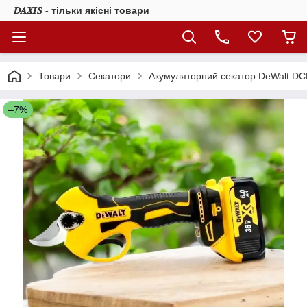
𝑫𝑨𝑿𝑰𝑺 - тільки якісні товари
Товари
Секатори
Акумуляторний секатор DeWalt DC
–7%