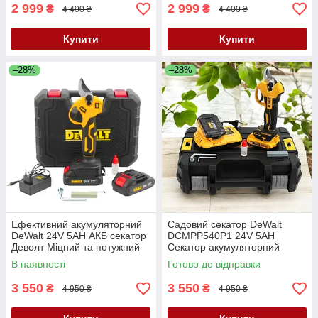
2 999
2 999
₴
₴
4 400 ₴
4 400 ₴
Купити
Купити
–28%
–28%
Ефективний акумуляторний
Садовий секатор DeWalt
DeWalt 24V 5AH АКБ секатор
DCMPP540P1 24V 5AH
Деволт Міцний та потужний
Секатор акумуляторний
секатор для гілок та кущів
Деволт Електросекатор
В наявності
Готово до відправки
садовий
3 550
3 550
₴
₴
4 950 ₴
4 950 ₴