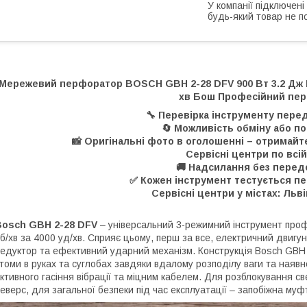
У компанії підключені
будь-який товар не п
Мережевий перфоратор BOSCH GBH 2-28 DFV 900 Вт 3.2 Дж П
хв Бош Професійний пе
🔧 Перевірка інструменту пере
🔄 Можливість обміну або п
📸 Оригінальні фото в оголошенні – отримайте
Сервісні центри по всій
🚚 Надсилання без перед
✅ Кожен інструмент тестується п
Сервісні центри у містах: Льві
Bosch GBH 2-28 DFV
– універсальний 3-режимний інструмент проф
б/хв за 4000 уд/хв. Сприяє цьому, перш за все, електричний двигу
едуктор та ефективний ударний механізм. Конструкція Bosch GBH 
томи в руках та суглобах завдяки вдалому розподілу ваги та наяв
ктивного гасіння вібрації та міцним кабелем. Для розблокування 
еверс, для загальної безпеки під час експлуатації – запобіжна муф