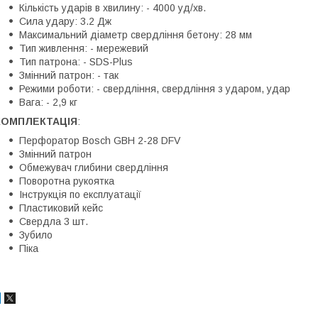
Кількість ударів в хвилину: - 4000 уд/хв.
Сила удару: 3.2 Дж
Максимальний діаметр свердління бетону: 28 мм
Тип живлення: - мережевий
Тип патрона: - SDS-Plus
Змінний патрон: - так
Режими роботи: - свердління, свердління з ударом, удар
Вага: - 2,9 кг
КОМПЛЕКТАЦІЯ
:
Перфоратор Bosch GBH 2-28 DFV
Змінний патрон
Обмежувач глибини свердління
Поворотна рукоятка
Інструкція по експлуатації
Пластиковий кейс
Свердла 3 шт.
Зубило
Піка