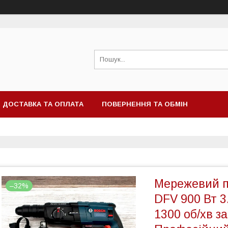
ДОСТАВКА ТА ОПЛАТА
ПОВЕРНЕННЯ ТА ОБМІН
Мережевий 
–32%
DFV 900 Вт 
1300 об/хв з