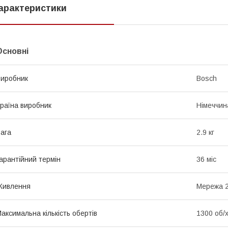
арактеристики
Основні
иробник
Bosch
раїна виробник
Німеччин
ага
2.9 кг
арантійний термін
36 міс
Живлення
Мережа 
аксимальна кількість обертів
1300 об/