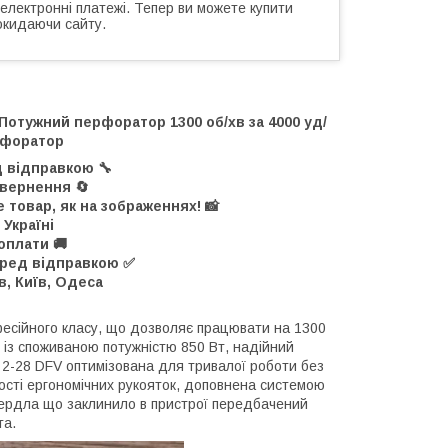
 електронні платежі. Тепер ви можете купити
окидаючи сайту.
отужний перфоратор 1300 об/хв за 4000 уд/
рфоратор
д відправкою 🔧
овернення 🔄
 товар, як на зображеннях! 📸
 Україні
оплати 🚚
еред відправкою ✅
в, Київ, Одеса
есійного класу, що дозволяє працювати на 1300
н із споживаною потужністю 850 Вт, надійний
2-28 DFV оптимізована для тривалої роботи без
ності ергономічних рукояток, доповнена системою
свердла що заклинило в пристрої передбачений
та.