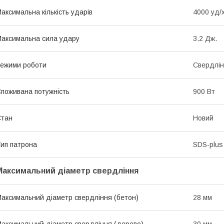
аксимальна кількість ударів
4000 уд/
аксимальна сила удару
3.2 Дж.
ежими роботи
Свердлін
поживана потужність
900 Вт
Стан
Новий
ип патрона
SDS-plus
Максимальний діаметр свердління
аксимальний діаметр свердління (бетон)
28 мм
аксимальний діаметр свердління (дерево)
30 мм